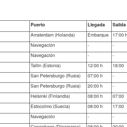
Puerto
Llegada
Salida
Amsterdam (Holanda)
Embarque
17:00 
Navegación
-
-
Navegación
-
-
Tallin (Estonia)
12:00 h
18:00
San Petersburgo (Rusia)
07:00 h
-
San Petersburgo (Rusia)
20:00 h
-
Helsinki (Finlandia)
08:00 h
07:00
Estocolmo (Suecia)
08:00 h
17:00
Navegación
-
-
Copenhage (Dinamarca)
08:00 h
20:00