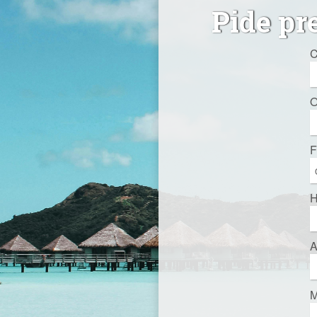
Pide pr
C
O
F
H
A
M