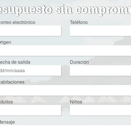
esupuesto sin comprom
orreo electrónico
Teléfono
rigen
echa de salida
Duración
abitaciones
dultos
Niños
ensaje