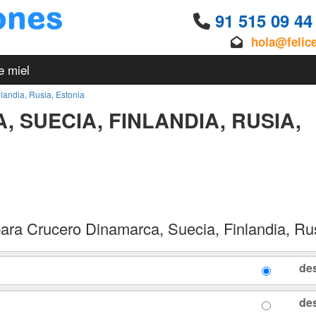
91 515 09 4
hola@felic
e miel
landia, Rusia, Estonia
 SUECIA, FINLANDIA, RUSIA,
ara Crucero Dinamarca, Suecia, Finlandia, Rus
de
de