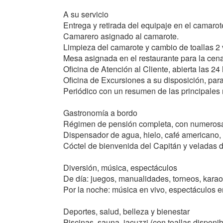
A su servicio
Entrega y retirada del equipaje en el camarot
Camarero asignado al camarote.
Limpieza del camarote y cambio de toallas 2 
Mesa asignada en el restaurante para la ce
Oficina de Atención al Cliente, abierta las 24 
Oficina de Excursiones a su disposición, para 
Periódico con un resumen de las principales 
Gastronomía a bordo
Régimen de pensión completa, con numerosas c
Dispensador de agua, hielo, café americano, 
Cóctel de bienvenida del Capitán y veladas 
Diversión, música, espectáculos
De día: juegos, manualidades, torneos, karao
Por la noche: música en vivo, espectáculos en 
Deportes, salud, belleza y bienestar
Piscinas, sauna, jacuzzi (con toallas disponib