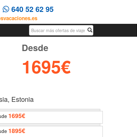
4
640 52 62 95
esvacaciones.es
Busqueda
Desde
1695€
ia, Estonia
1695€
sde
1895€
sde