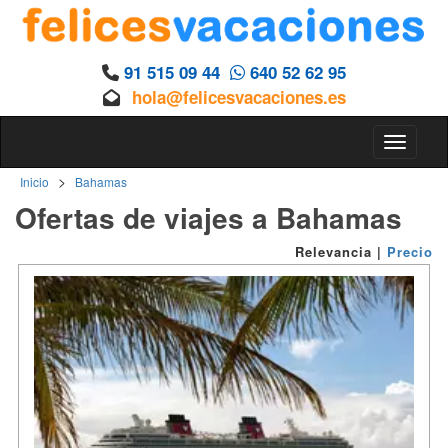
91 515 09 44
640 52 62 95
hola@felicesvacaciones.es
Toggle n
>
Inicio
Bahamas
Ofertas de viajes a Bahamas
Relevancia
|
Precio