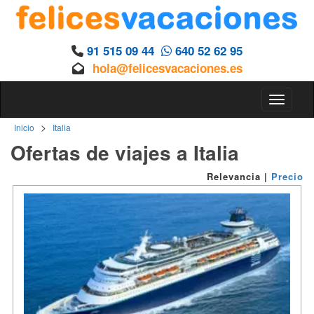
91 515 09 44
640 52 62 95
hola@felicesvacaciones.es
Toggle n
>
Inicio
Italia
Ofertas de viajes a Italia
Relevancia
|
Precio