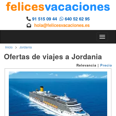
91 515 09 44
640 52 62 95
hola@felicesvacaciones.es
Toggle n
>
Inicio
Jordania
Ofertas de viajes a Jordania
Relevancia
|
Precio