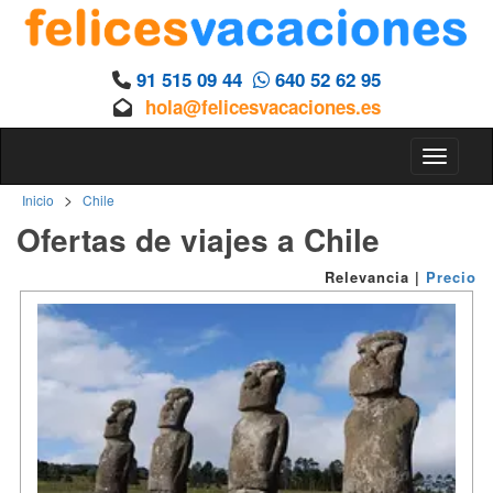
91 515 09 44
640 52 62 95
hola@felicesvacaciones.es
Toggle n
>
Inicio
Chile
Ofertas de viajes a Chile
Relevancia
|
Precio