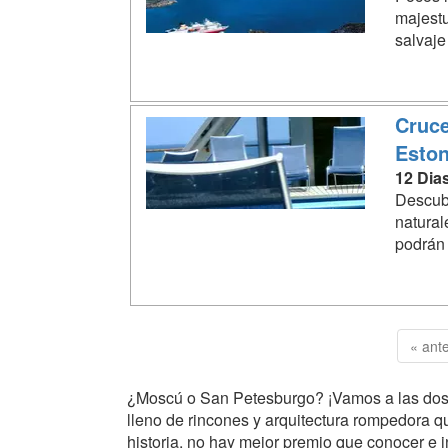
majestu
salvaje
Cruce
Eston
12 Dia
Descubr
natural
podrán 
« ante
¿Moscú o San Petesburgo? ¡Vamos a las dos! 
lleno de rincones y arquitectura rompedora qu
historia, no hay mejor premio que conocer e i