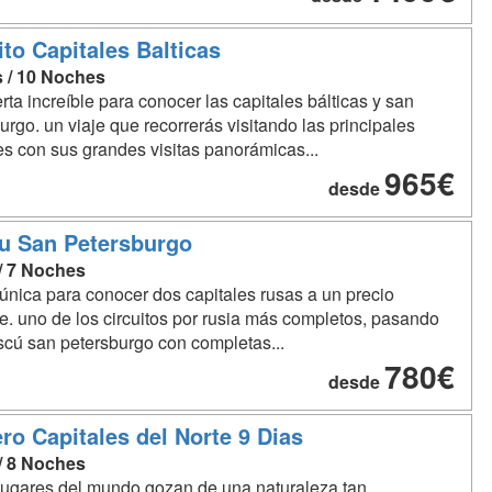
ito Capitales Balticas
s / 10 Noches
rta increíble para conocer las capitales bálticas y san
urgo. un viaje que recorrerás visitando las principales
s con sus grandes visitas panorámicas...
965€
desde
u San Petersburgo
 / 7 Noches
a única para conocer dos capitales rusas a un precio
le. uno de los circuitos por rusia más completos, pasando
cú san petersburgo con completas...
780€
desde
ro Capitales del Norte 9 Dias
 / 8 Noches
ugares del mundo gozan de una naturaleza tan