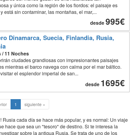
osa y única como la región de los fiordos: el paisaje es
 y está sin contaminar, las montañas, el mar,...
995€
desde
ro Dinamarca, Suecia, Finlandia, Rusia,
ia
s / 11 Noches
irán ciudades grandiosas con impresionantes paisajes
es mientras el barco navega con calma por el mar báltico.
visitar el esplendor imperial de san...
1695€
desde
rior
1
siguiente »
Rusia cada día se hace más popular, y es normal: Un viaje
e hace que sea un "tesoro" de destino. Si te interesa la
nvestigar sobre la antigua Rusia. Se trata de uno de los