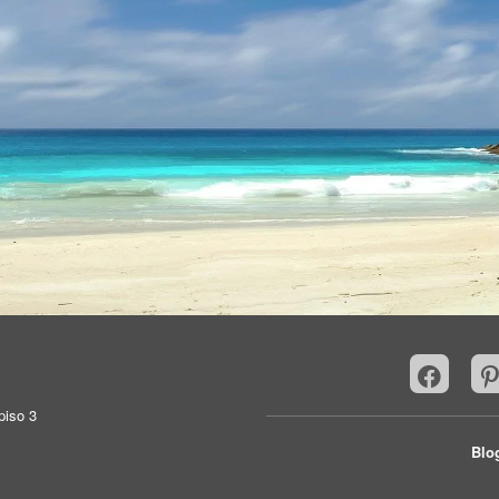
piso 3
Blo