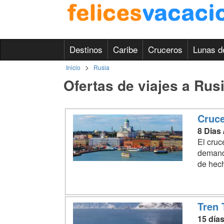
Destinos
Caribe
Cruceros
Lunas d
>
Inicio
Rusia
Ofertas de viajes a Rus
Cruce
8 Dias
El cruc
demanda
de hech
Tren 
15 día