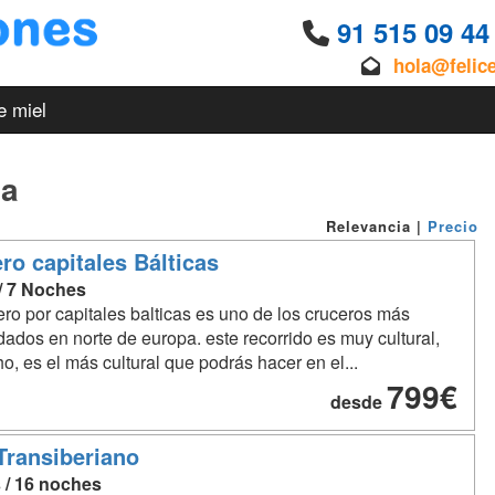
91 515 09 4
hola@felic
e miel
ia
Relevancia
|
Precio
ro capitales Bálticas
 / 7 Noches
ero por capitales balticas es uno de los cruceros más
dos en norte de europa. este recorrido es muy cultural,
o, es el más cultural que podrás hacer en el...
799€
desde
Transiberiano
s / 16 noches