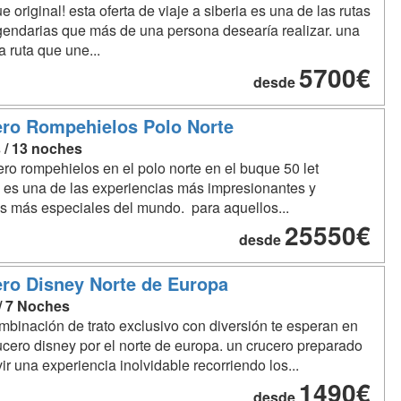
e original! esta oferta de viaje a siberia es una de las rutas
endarias que más de una persona desearía realizar. una
a ruta que une...
5700€
desde
ro Rompehielos Polo Norte
s / 13 noches
ero rompehielos en el polo norte en el buque 50 let
es una de las experiencias más impresionantes y
s más especiales del mundo. para aquellos...
25550€
desde
ro Disney Norte de Europa
 / 7 Noches
binación de trato exclusivo con diversión te esperan en
ucero disney por el norte de europa. un crucero preparado
vir una experiencia inolvidable recorriendo los...
1490€
desde