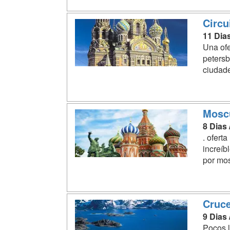
Circu
11 Dia
Una ofe
petersb
ciudade
Mosc
8 Dias
. ofert
increíb
por mos
Cruce
9 Dias
Pocos l