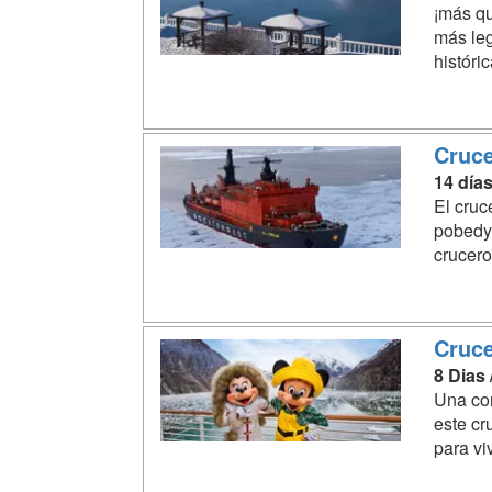
¡más qu
más leg
históric
Cruce
14 día
El cruc
pobedy 
crucero
Cruce
8 Dias
Una com
este cr
para vi