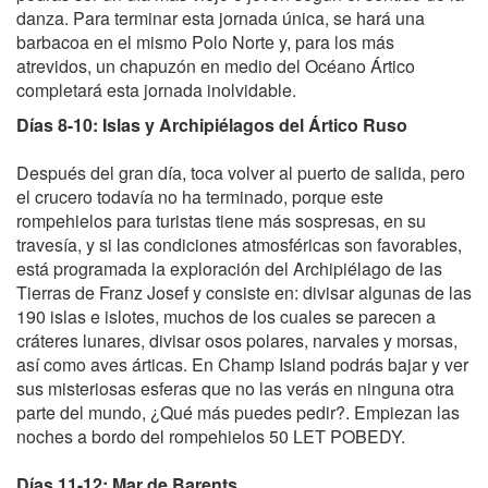
danza. Para terminar esta jornada única, se hará una
barbacoa en el mismo Polo Norte y, para los más
atrevidos, un chapuzón en medio del Océano Ártico
completará esta jornada inolvidable.
Días 8-10: Islas y Archipiélagos del Ártico Ruso
Después del gran día, toca volver al puerto de salida, pero
el crucero todavía no ha terminado, porque este
rompehielos para turistas tiene más sospresas, en su
travesía, y si las condiciones atmosféricas son favorables,
está programada la exploración del Archipiélago de las
Tierras de Franz Josef y consiste en: divisar algunas de las
190 islas e islotes, muchos de los cuales se parecen a
cráteres lunares, divisar osos polares, narvales y morsas,
así como aves árticas. En Champ Island podrás bajar y ver
sus misteriosas esferas que no las verás en ninguna otra
parte del mundo, ¿Qué más puedes pedir?. Empiezan las
noches a bordo del rompehielos 50 LET POBEDY.
Días 11-12: Mar de Barents