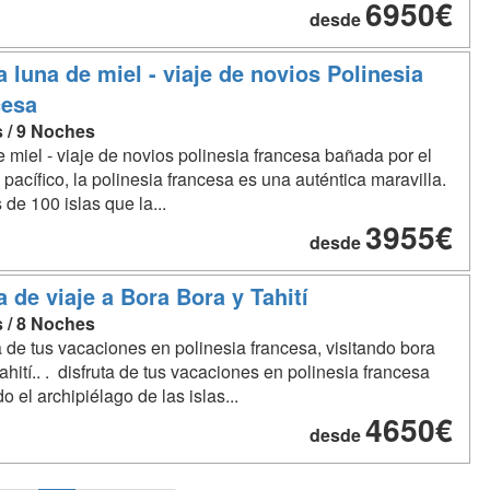
6950€
desde
a luna de miel - viaje de novios Polinesia
cesa
s / 9 Noches
 miel - viaje de novios polinesia francesa bañada por el
pacífico, la polinesia francesa es una auténtica maravilla.
 de 100 islas que la...
3955€
desde
a de viaje a Bora Bora y Tahití
s / 8 Noches
a de tus vacaciones en polinesia francesa, visitando bora
tahití.. . disfruta de tus vacaciones en polinesia francesa
o el archipiélago de las islas...
4650€
desde