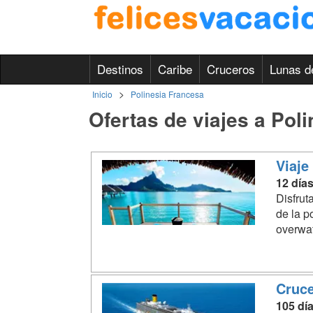
Destinos
Caribe
Cruceros
Lunas d
>
Inicio
Polinesia Francesa
Ofertas de viajes a Pol
Viaje
12 días
Disfrut
de la p
overwat
Cruce
105 dí