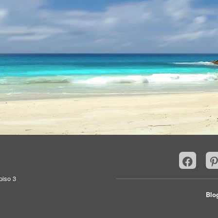
piso 3
Blo