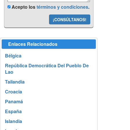
Acepto los
términos y condiciones
.
¡CONSÚLTANOS!
Enlaces Relacionados
Bélgica
República Democrática Del Pueblo De
Lao
Tailandia
Croacia
Panamá
España
Islandia