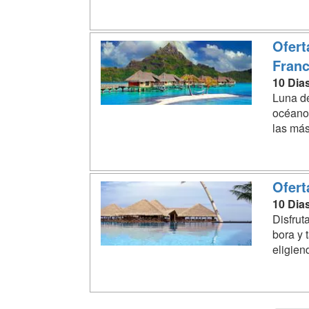
Ofert
Fran
10 Dia
Luna de
océano 
las más
Ofert
10 Dia
Disfrut
bora y 
eligiend