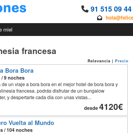
91 515 09 4
hola@felic
e miel
inesia francesa
Relevancia
|
Precio
 a Bora Bora
 / 9 noches
a de un viaje a bora bora en el mejor hotel de bora bora y
olinesia francesa. podrás disfrutar de un bungalow
er, y despertarte cada día con unas vistas...
4120€
desde
ro Vuelta al Mundo
as / 104 noches