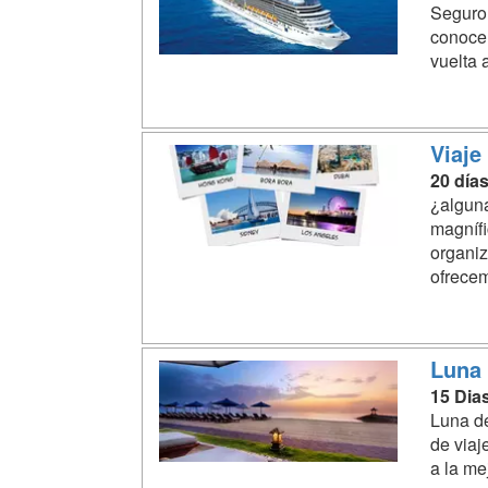
Seguro 
conocer
vuelta 
Viaje
20 día
¿alguna
magnífi
organiz
ofrecem
Luna 
15 Dia
Luna de
de viaj
a la me