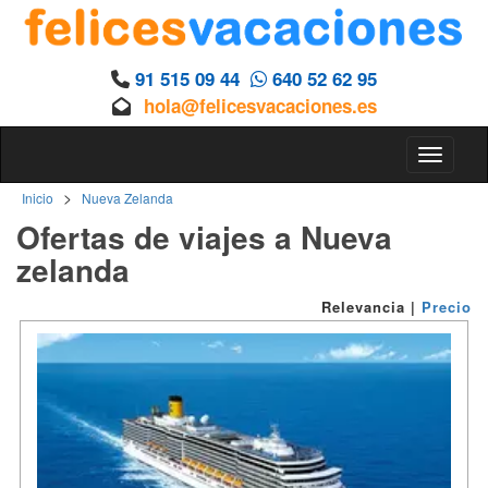
91 515 09 44
640 52 62 95
hola@felicesvacaciones.es
Toggle n
>
Inicio
Nueva Zelanda
Ofertas de viajes a Nueva
zelanda
Relevancia
|
Precio