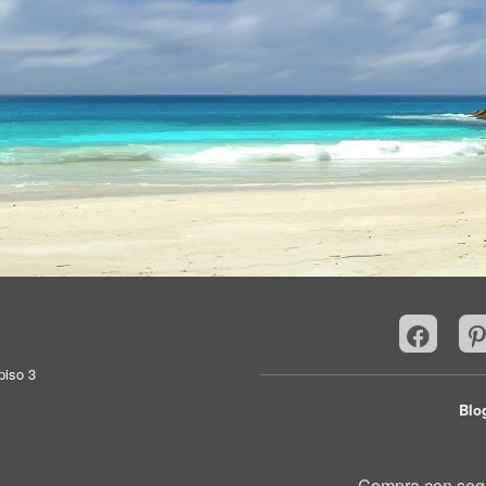
piso 3
Blo
Compra con seg