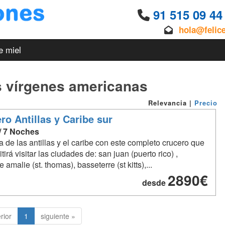
91 515 09 4
hola@felic
e miel
as vírgenes americanas
Relevancia
|
Precio
ro Antillas y Caribe sur
 / 7 Noches
a de las antillas y el caribe con este completo crucero que
tirá visitar las ciudades de: san juan (puerto rico) ,
e amalie (st. thomas), basseterre (st kitts),...
2890€
desde
rior
1
siguiente »