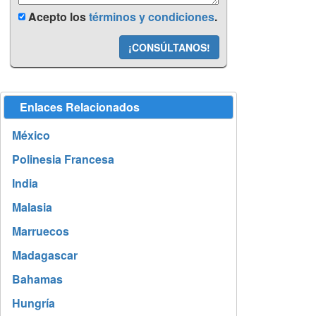
Acepto los
términos y condiciones
.
¡CONSÚLTANOS!
Enlaces Relacionados
México
Polinesia Francesa
India
Malasia
Marruecos
Madagascar
Bahamas
Hungría