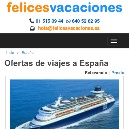
91 515 09 44
640 52 62 95
hola@felicesvacaciones.es
Toggle n
>
Inicio
España
Ofertas de viajes a España
Relevancia
|
Precio