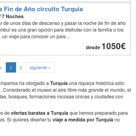
a Fin de Año circuito Turquía
 / 7 Noches
ar de unos días de descanso y pasar la noche de fin de año
mbul es una gran opción para disfrutar con la familia o los
 un viaje para conocer un país...
1050€
desde
or
1
2
siguiente »
e imperios ha otorgado a
Turquía
una riqueza histórica sólo
. Considerado el museo al aire libre más grande el mundo, el
atas, bosques, formaciones rocosas únicas y ciudades con
es de
ofertas baratas a Turquia
que hemos preparado para
ís. Si quieres diseñar tu
viaje a medida por Turquía
no