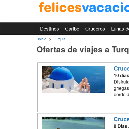
Destinos
Caribe
Cruceros
Lunas d
>
Inicio
Turquía
Ofertas de viajes a Tur
Cruce
10 días
Disfrut
griegas
bordo d
Cruce
8 Dias