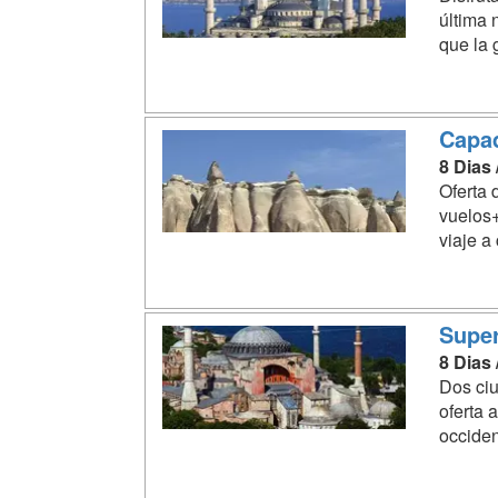
última 
que la 
Capa
8 Dias
Oferta 
vuelos+
viaje a 
Super
8 Dias
Dos ciu
oferta 
occiden