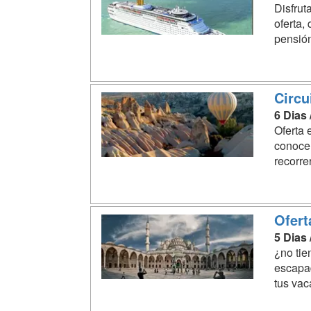
Disfrut
oferta,
pensión
Circu
6 Dias
Oferta e
conocer
recorre
Ofert
5 Dias
¿no ti
escapad
tus vac