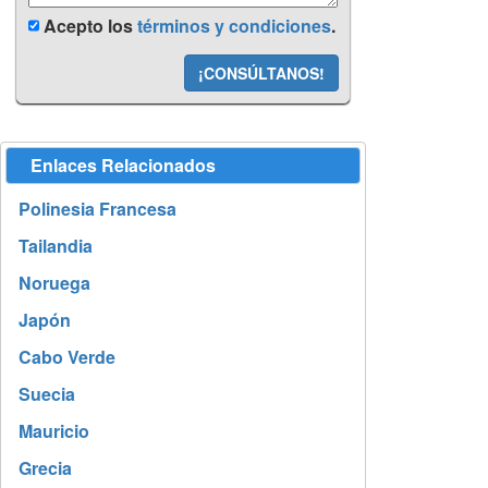
Acepto los
términos y condiciones
.
¡CONSÚLTANOS!
Enlaces Relacionados
Polinesia Francesa
Tailandia
Noruega
Japón
Cabo Verde
Suecia
Mauricio
Grecia