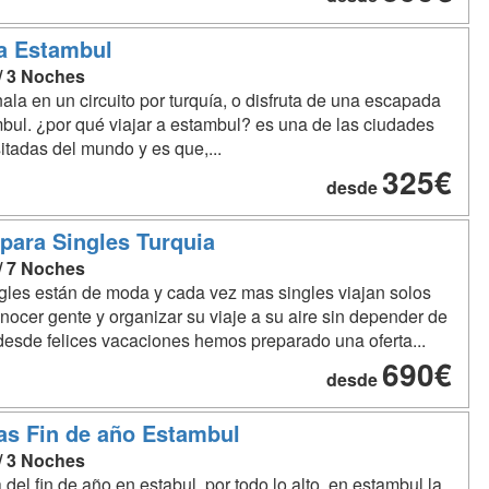
a Estambul
 / 3 Noches
la en un circuito por turquía, o disfruta de una escapada
bul. ¿por qué viajar a estambul? es una de las ciudades
itadas del mundo y es que,...
325€
desde
 para Singles Turquia
 / 7 Noches
gles están de moda y cada vez mas singles viajan solos
nocer gente y organizar su viaje a su aire sin depender de
desde felices vacaciones hemos preparado una oferta...
690€
desde
as Fin de año Estambul
 / 3 Noches
a del fin de año en estabul por todo lo alto. en estambul la