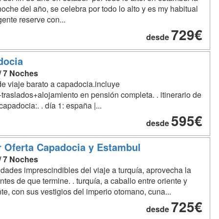
noche del año, se celebra por todo lo alto y es my habitual
gente reserve con...
729€
desde
docia
 / 7 Noches
de viaje barato a capadocia.incluye
traslados+alojamiento en pensión completa. . itinerario de
capadocia:. . día 1: españa |...
595€
desde
 Oferta Capadocia y Estambul
 / 7 Noches
dades imprescindibles del viaje a turquía, aprovecha la
antes de que termine. . turquía, a caballo entre oriente y
te, con sus vestigios del imperio otomano, cuna...
725€
desde