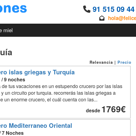
91 515 09 4
hola@felic
e miel
quía
Relevancia
|
Precio
ro islas griegas y Turquía
 / 9 noches
a de tus vacaciones en un estupendo crucero por las islas
 y un circuito por turquia. recorrerás las islas griegas a
e un enorme crucero, el cuál cuenta con las...
1769€
desde
ro Mediterraneo Oriental
 / 7 Noches