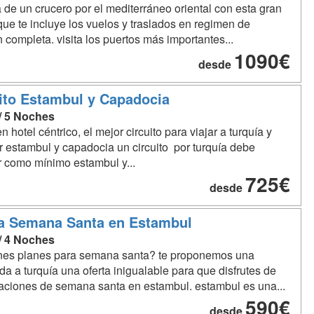
a de un crucero por el mediterráneo oriental con esta gran
 que te incluye los vuelos y traslados en regimen de
 completa. visita los puertos más importantes...
1090€
desde
ito Estambul y Capadocia
 / 5 Noches
n hotel céntrico, el mejor circuito para viajar a turquía y
 estambul y capadocia un circuito por turquía debe
r como mínimo estambul y...
725€
desde
a Semana Santa en Estambul
 / 4 Noches
enes planes para semana santa? te proponemos una
a a turquía una oferta inigualable para que disfrutes de
aciones de semana santa en estambul. estambul es una...
590€
desde