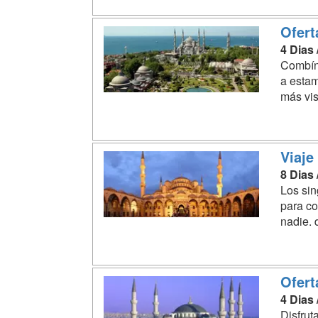
Ofert
4 Dias
Combína
a estam
más vis
Viaje
8 Dias
Los sin
para co
nadie. 
Ofert
4 Dias
Disfrut