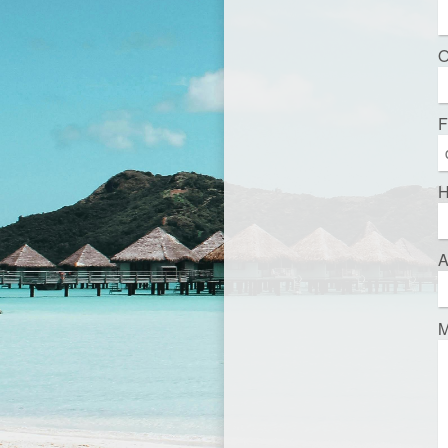
O
F
H
A
M