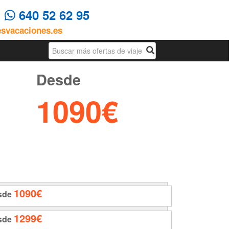
4
640 52 62 95
esvacaciones.es
Busqueda
Desde
1090€
1090€
sde
1299€
sde