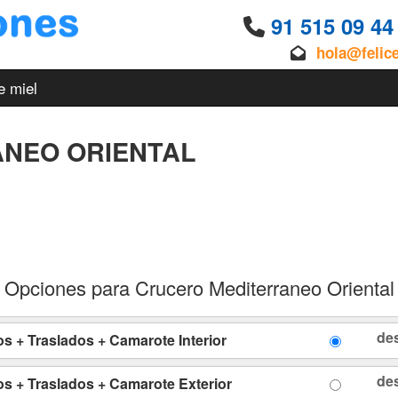
91 515 09 4
hola@felic
e miel
NEO ORIENTAL
Opciones para Crucero Mediterraneo Oriental
de
s + Traslados + Camarote Interior
de
os + Traslados + Camarote Exterior