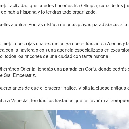
ejor actividad que puedes hacer es ir a Olimpia, cuna de los ju
 de habla hispana y lo tendrás todo organizado.
belleza única. Podrás disfruta de unas playas paradisíacas a la 
s mejor que cojas una excursión ya que el traslado a Atenas y 
sea con la naviera o con una agencia especializada en excursi
l todos los rincones de una ciudad con tanta historia.
diterráneo Oriental tendrás una parada en Corfú, donde podrás d
e Sisi Emperatriz.
puerto antes de que el crucero finalice. Visita la ciudad antigua 
lta a Venecia. Tendrás los traslados que te llevarán al aeropuer