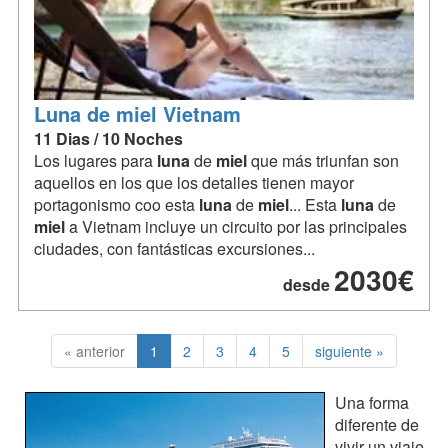
Luna de miel Vietnam
11 Dias / 10 Noches
Los lugares para
luna
de
miel
que más triunfan son
aquellos en los que los detalles tienen mayor
portagonismo coo esta
luna
de
miel
... Esta
luna
de
miel
a Vietnam incluye un circuito por las principales
ciudades, con fantásticas excursiones...
2030€
desde
« anterior
1
2
3
4
5
siguiente »
Una forma
diferente de
vivir un viaje