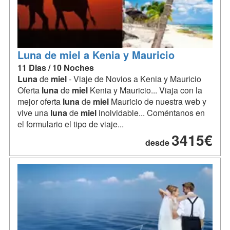
Luna de miel a Kenia y Mauricio
11 Dias / 10 Noches
Luna
de
miel
- Viaje de Novios a Kenia y Mauricio
Oferta
luna
de
miel
Kenia y Mauricio... Viaja con la
mejor oferta
luna
de
miel
Mauricio de nuestra web y
vive una
luna
de
miel
inolvidable... Coméntanos en
el formulario el tipo de viaje...
3415€
desde