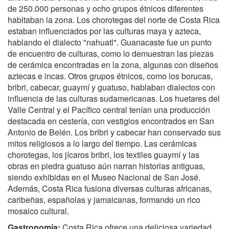
de 250.000 personas y ocho grupos étnicos diferentes
habitaban la zona. Los chorotegas del norte de Costa Rica
estaban influenciados por las culturas maya y azteca,
hablando el dialecto "nahuatl". Guanacaste fue un punto
de encuentro de culturas, como lo demuestran las piezas
de cerámica encontradas en la zona, algunas con diseños
aztecas e incas. Otros grupos étnicos, como los borucas,
bribri, cabecar, guaymí y guatuso, hablaban dialectos con
influencia de las culturas sudamericanas. Los huetares del
Valle Central y el Pacífico central tenían una producción
destacada en cestería, con vestigios encontrados en San
Antonio de Belén. Los bribri y cabecar han conservado sus
mitos religiosos a lo largo del tiempo. Las cerámicas
chorotegas, los jícaros bribri, los textiles guaymí y las
obras en piedra guatuso aún narran historias antiguas,
siendo exhibidas en el Museo Nacional de San José.
Además, Costa Rica fusiona diversas culturas africanas,
caribeñas, españolas y jamaicanas, formando un rico
mosaico cultural.
Gastronomía:
Costa Rica ofrece una deliciosa variedad