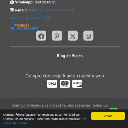
Whatsapp:
640 52 62 95
e-mail:
hola@felicesvacaciones.es
Agencia de viajes online
Blog de Viajes
Compra con seguridad en nuestra web
Copyright © Agencia de Viajes | Felicesvacaciones. Todos los
derechos reservados.
1
trabaja con nosotros
|
quiénes somos
|
Aviso legal
|
Al utilizar Felices Vacaciones, expresas tu conformidad con
cerrar
nuestro uso de cookies. Pulse para recibir más información:
FV
protección de datos
|
contacto
política de cookies