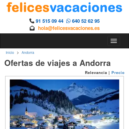
91 515 09 44
640 52 62 95
hola@felicesvacaciones.es
Toggle n
>
Inicio
Andorra
Ofertas de viajes a Andorra
Relevancia
|
Precio