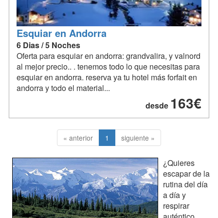
Esquiar en Andorra
6 Dias / 5 Noches
Oferta para esquiar en andorra: grandvalira, y valnord
al mejor precio.. . tenemos todo lo que necesitas para
esquiar en andorra. reserva ya tu hotel más forfait en
andorra y todo el material...
163€
desde
« anterior
1
siguiente »
¿Quieres
escapar de la
rutina del día
a día y
respirar
auténtico