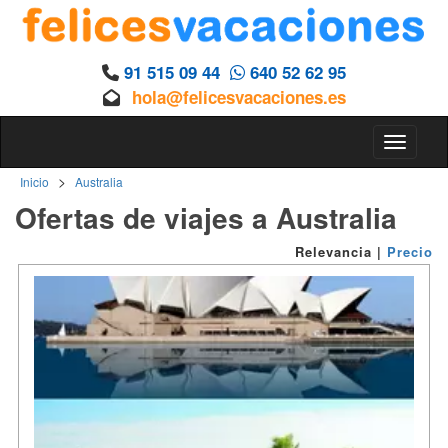
91 515 09 44
640 52 62 95
hola@felicesvacaciones.es
Toggle n
>
Inicio
Australia
Ofertas de viajes a Australia
Relevancia
|
Precio