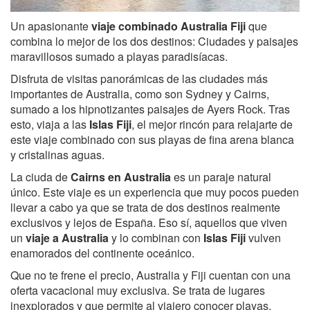
Un apasionante
viaje combinado Australia Fiji
que
combina lo mejor de los dos destinos: Ciudades y paisajes
maravillosos sumado a playas paradisíacas.
Disfruta de visitas panorámicas de las ciudades más
importantes de Australia, como son Sydney y Cairns,
sumado a los hipnotizantes paisajes de Ayers Rock. Tras
esto, viaja a las
Islas Fiji
, el mejor rincón para relajarte de
este viaje combinado con sus playas de fina arena blanca
y cristalinas aguas.
La ciuda de
Cairns en Australia
es un paraje natural
único. Este viaje es un experiencia que muy pocos pueden
llevar a cabo ya que se trata de dos destinos realmente
exclusivos y lejos de España. Eso sí, aquellos que viven
un
viaje a Australia
y lo combinan con
Islas Fiji
vulven
enamorados del continente oceánico.
Que no te frene el precio, Australia y Fiji cuentan con una
oferta vacacional muy exclusiva. Se trata de lugares
inexplorados y que permite al viajero conocer playas,