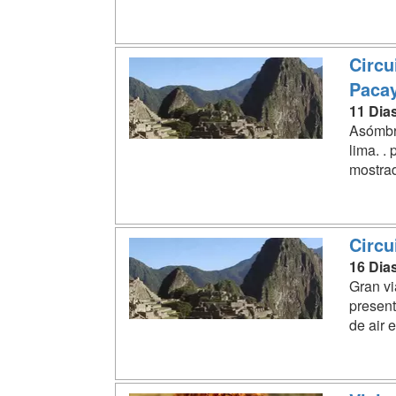
Circu
Pacay
11 Dia
Asómbre
lima. .
mostrad
Circu
16 Dia
Gran via
present
de air 