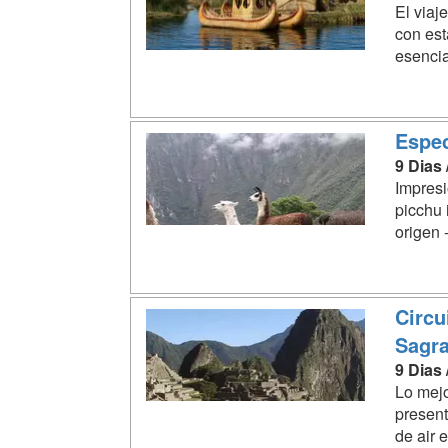
El viaj
con est
esencia
Espec
9 Dias
Impresi
picchu 
origen 
Circu
Sagr
9 Dias
Lo mejo
present
de air 