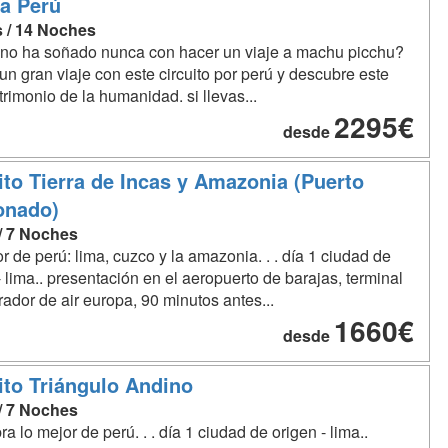
 a Perú
s / 14 Noches
no ha soñado nunca con hacer un viaje a machu picchu?
 un gran viaje con este circuito por perú y descubre este
trimonio de la humanidad. si llevas...
2295€
desde
ito Tierra de Incas y Amazonia (Puerto
onado)
 / 7 Noches
r de perú: lima, cuzco y la amazonia. . . día 1 ciudad de
- lima.. presentación en el aeropuerto de barajas, terminal
rador de air europa, 90 minutos antes...
1660€
desde
ito Triángulo Andino
 / 7 Noches
a lo mejor de perú. . . día 1 ciudad de origen - lima..