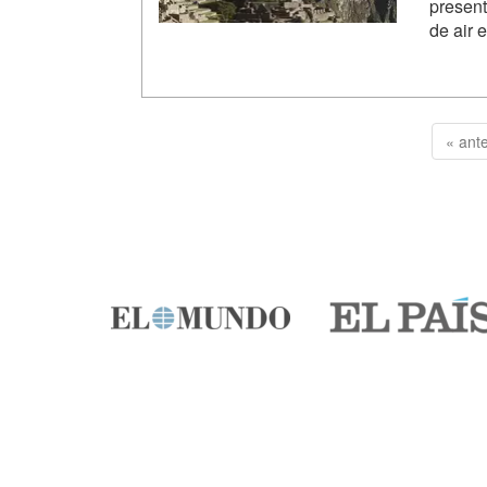
present
de air 
« ante