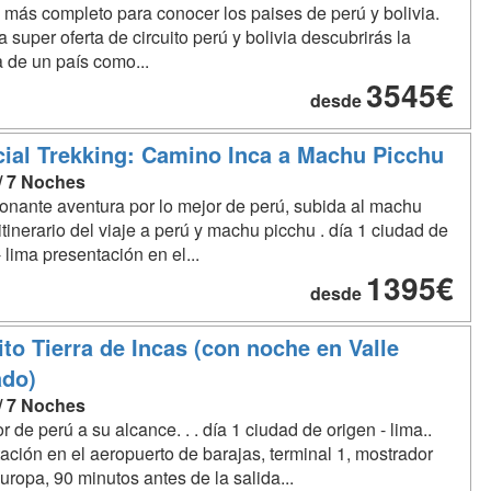
e más completo para conocer los paises de perú y bolivia.
a super oferta de circuito perú y bolivia descubrirás la
 de un país como...
3545€
desde
ial Trekking: Camino Inca a Machu Picchu
 / 7 Noches
onante aventura por lo mejor de perú, subida al machu
itinerario del viaje a perú y machu picchu . día 1 ciudad de
- lima presentación en el...
1395€
desde
ito Tierra de Incas (con noche en Valle
ado)
 / 7 Noches
r de perú a su alcance. . . día 1 ciudad de origen - lima..
ación en el aeropuerto de barajas, terminal 1, mostrador
europa, 90 minutos antes de la salida...