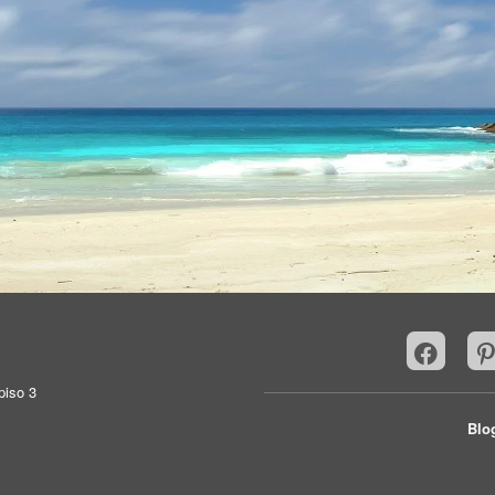
piso 3
Blo