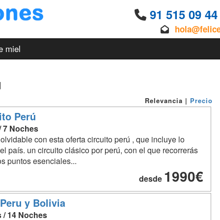
91 515 09 4
hola@felic
e miel
ú
Relevancia
|
Precio
ito Perú
 / 7 Noches
nolvidable con esta oferta circuito perú , que incluye lo
el país. un circuito clásico por perú, con el que recorrerás
os puntos esenciales...
1990€
desde
 Peru y Bolivia
s / 14 Noches