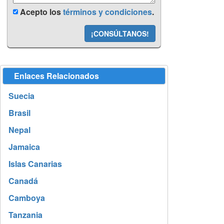
Acepto los
términos y condiciones
.
¡CONSÚLTANOS!
Enlaces Relacionados
Suecia
Brasil
Nepal
Jamaica
Islas Canarias
Canadá
Camboya
Tanzania