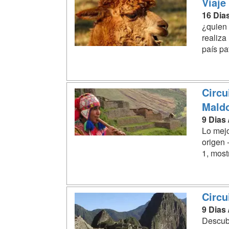
Viaje
16 Dia
¿quien 
realiza
país pa
Circu
Mald
9 Dias
Lo mejo
origen 
1, most
Circu
9 Dias
Descubr