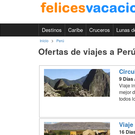
Destinos
Caribe
Cruceros
Lunas d
>
Inicio
Perú
Ofertas de viajes a Per
Circu
9 Días
Viaje i
mejor d
todos l
Viaje
16 Dia