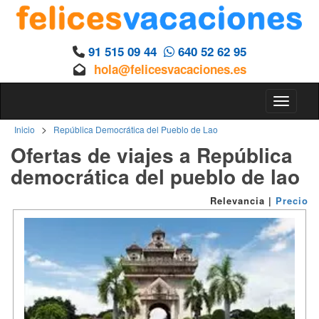
91 515 09 44
640 52 62 95
hola@felicesvacaciones.es
Toggle n
>
Inicio
República Democrática del Pueblo de Lao
Ofertas de viajes a República
democrática del pueblo de lao
Relevancia
|
Precio