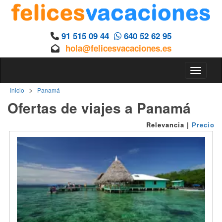
91 515 09 44
640 52 62 95
hola@felicesvacaciones.es
Toggle n
>
Inicio
Panamá
Ofertas de viajes a Panamá
Relevancia
|
Precio