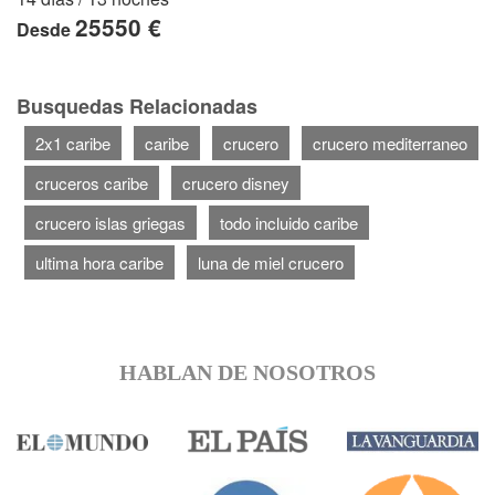
25550 €
Desde
Busquedas Relacionadas
2x1 caribe
caribe
crucero
crucero mediterraneo
cruceros caribe
crucero disney
crucero islas griegas
todo incluido caribe
ultima hora caribe
luna de miel crucero
HABLAN DE NOSOTROS