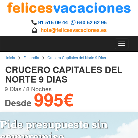
91 515 09 44
640 52 62 95
hola@felicesvacaciones.es
Toggle 
>
>
Inicio
Finlandia
Crucero Capitales del Norte 9 Dias
CRUCERO CAPITALES DEL
NORTE 9 DIAS
9 Dias / 8 Noches
995€
Desde
Pide presupuesto sin
compromiso