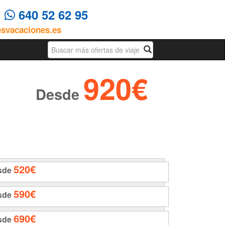
4
640 52 62 95
esvacaciones.es
Busqueda
920€
Desde
520€
sde
590€
sde
690€
sde