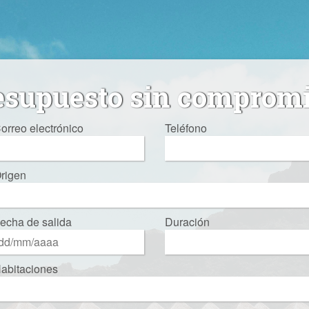
esupuesto sin comprom
orreo electrónico
Teléfono
rigen
echa de salida
Duración
abitaciones