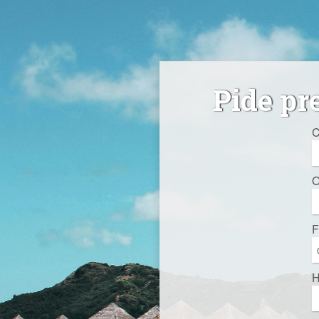
Pide pr
C
O
F
H