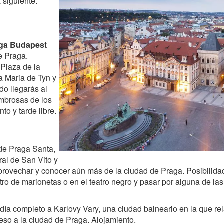
 siguiente.
aga Budapest
e Praga.
 Plaza de la
a Maria de Tyn y
do llegarás al
mbrosas de los
to y tarde libre.
 de Praga Santa,
ral de San Vito y
provechar y conocer aún más de la ciudad de Praga. Posibilidad 
atro de marionetas o en el teatro negro y pasar por alguna de l
día completo a Karlovy Vary, una ciudad balneario en la que rel
reso a la ciudad de Praga. Alojamiento.