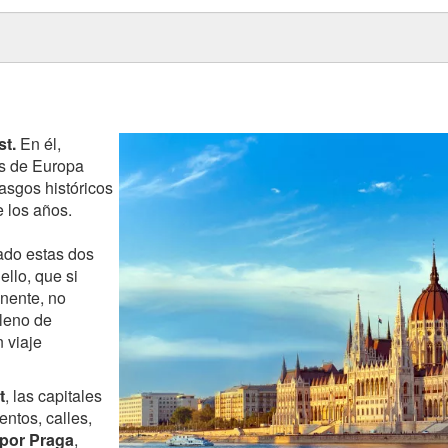
st.
En él,
s de Europa
asgos históricos
 los años.
ado estas dos
llo, que si
inente, no
leno de
 viaje
t
, las capitales
ntos, calles,
 por Praga
,