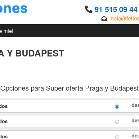
91 515 09 4
hola@felic
e miel
A Y BUDAPEST
Opciones para Super oferta Praga y Budapest
de
ados
de
ados
de
ados