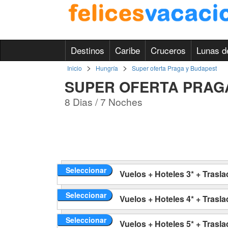
Destinos
Caribe
Cruceros
Lunas d
>
>
Inicio
Hungría
Super oferta Praga y Budapest
SUPER OFERTA PRAG
8 Dias / 7 Noches
Seleccionar
Vuelos + Hoteles 3* + Trasl
Seleccionar
Vuelos + Hoteles 4* + Trasl
Seleccionar
Vuelos + Hoteles 5* + Trasl