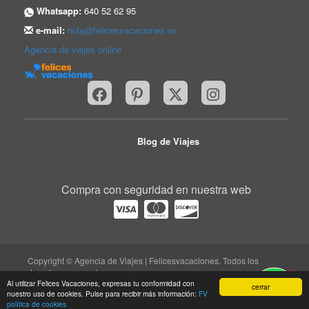
Whatsapp:
640 52 62 95
e-mail:
hola@felicesvacaciones.es
Agencia de viajes online
Blog de Viajes
Compra con seguridad en nuestra web
Copyright © Agencia de Viajes | Felicesvacaciones. Todos los
derechos reservados.
1
trabaja con nosotros
|
quiénes somos
|
Aviso legal
|
Al utilizar Felices Vacaciones, expresas tu conformidad con
cerrar
nuestro uso de cookies. Pulse para recibir más información:
FV
protección de datos
|
contacto
política de cookies