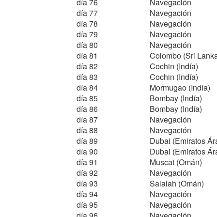
día 76
Navegación
día 77
Navegación
día 78
Navegación
día 79
Navegación
día 80
Navegación
día 81
Colombo (Sri Lank
día 82
Cochin (Indía)
día 83
Cochin (Indía)
día 84
Mormugao (Indía)
día 85
Bombay (Indía)
día 86
Bombay (Indía)
día 87
Navegación
día 88
Navegación
día 89
Dubai (Emiratos Ár
día 90
Dubai (Emiratos Ár
día 91
Muscat (Omán)
día 92
Navegación
día 93
Salalah (Omán)
día 94
Navegación
día 95
Navegación
día 96
Navegación