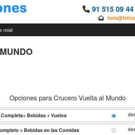
91 515 09 4
hola@felic
e miel
 MUNDO
Opciones para Crucero Vuelta al Mundo
de
n Completa+ Bebidas + Vuelos
de
Completo + Bebidas en las Comidas