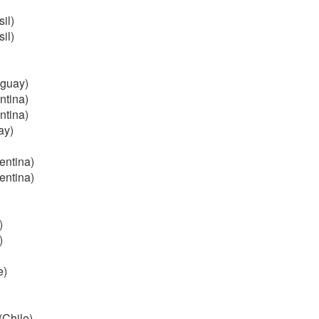
il)
il)
uguay)
ntina)
ntina)
ay)
entina)
entina)
)
)
e)
Chile)