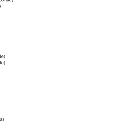
)
le)
le)
)
)
)
a)