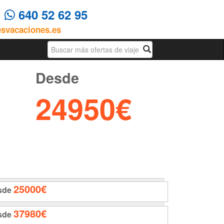
4
640 52 62 95
esvacaciones.es
Busqueda
Desde
24950€
25000€
sde
37980€
sde