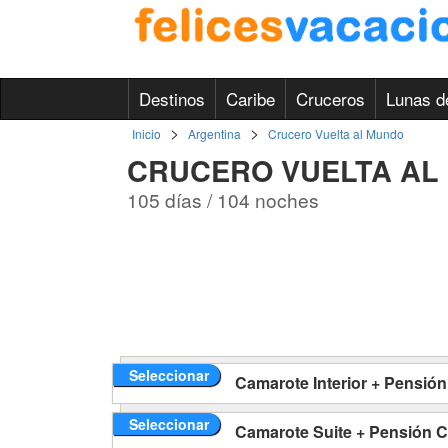
Destinos
Caribe
Cruceros
Lunas d
>
>
Inicio
Argentina
Crucero Vuelta al Mundo
CRUCERO VUELTA AL
105 días / 104 noches
Seleccionar
Camarote Interior + Pensió
Seleccionar
Camarote Suite + Pensión 