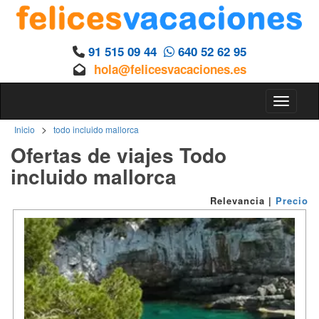
91 515 09 44
640 52 62 95
hola@felicesvacaciones.es
Toggle n
>
Inicio
todo incluido mallorca
Ofertas de viajes Todo
incluido mallorca
Relevancia
|
Precio