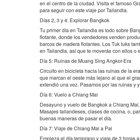
en el centro de la ciudad. Visita el famoso 
para seguir con este viaje por Tailandia.
Días 2, 3 y 4: Explorar Bangkok
Tu primer día en Tailandia es todo sobre Ban
flotante, donde los vendedores venden produ
barcos de madera flotantes. Los Tuk tuks tam
en Tailandia, así que te moverás con ellos o e
Día 5: Ruinas de Muang Sing Angkor-Era
Circuito en bicicleta hacia las ruinas de la 
que marcan el oeste más lejano al que el gr
extendió una vez. Pasamos por las ruinas y y 
Día 6: Vuelo a Chiang Mai
Desayuno y vuelo de Bangkok a Chiang Mai, la
Masajes tailandeses, clases de cocina, o, pa
buenas maneras de pasar el día.
Día 7: Viaje de Chiang Mai a Pai
Empieza el día temprano y viaje de 3 horas a