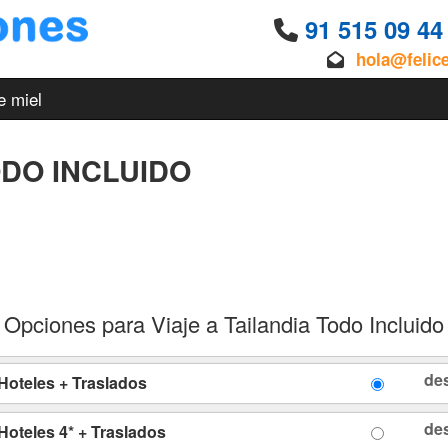
91 515 09 4
hola@felic
e miel
ODO INCLUIDO
Opciones para Viaje a Tailandia Todo Incluido
de
 Hoteles + Traslados
de
 Hoteles 4* + Traslados