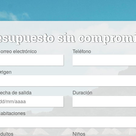
esupuesto sin comprom
orreo electrónico
Teléfono
rigen
echa de salida
Duración
abitaciones
dultos
Niños