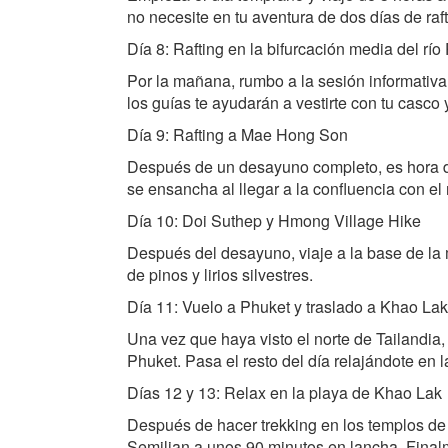
no necesite en tu aventura de dos días de raft
Día 8: Rafting en la bifurcación media del río
Por la mañana, rumbo a la sesión informativa 
los guías te ayudarán a vestirte con tu casco
Día 9: Rafting a Mae Hong Son
Después de un desayuno completo, es hora de
se ensancha al llegar a la confluencia con el
Día 10: Doi Suthep y Hmong Village Hike
Después del desayuno, viaje a la base de la 
de pinos y lirios silvestres.
Día 11: Vuelo a Phuket y traslado a Khao Lak
Una vez que haya visto el norte de Tailandia,
Phuket. Pasa el resto del día relajándote en 
Días 12 y 13: Relax en la playa de Khao Lak
Después de hacer trekking en los templos de mo
Semilian a unos 90 minutos en lancha. Finalm