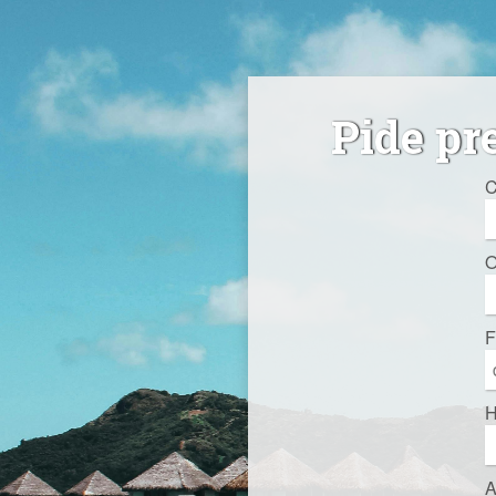
Pide pr
C
O
F
H
A