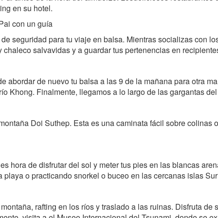
ing en su hotel.
 Pai con un guía
de seguridad para tu viaje en balsa. Mientras socializas con lo
 y chaleco salvavidas y a guardar tus pertenencias en recipient
 abordar de nuevo tu balsa a las 9 de la mañana para otra mañ
 río Khong. Finalmente, llegamos a lo largo de las gargantas de
montaña Doi Suthep. Esta es una caminata fácil sobre colinas o
 es hora de disfrutar del sol y meter tus pies en las blancas ar
la playa o practicando snorkel o buceo en las cercanas islas Sur
ntaña, rafting en los ríos y traslado a las ruinas. Disfruta de 
ente, visita a el Museo Internacional del Tsunami, donde se ex