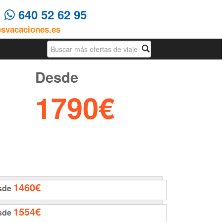
4
640 52 62 95
esvacaciones.es
Busqueda
Desde
1790€
1460€
sde
1554€
sde