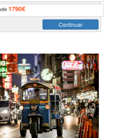
1790€
sde