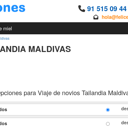
91 515 09 4
hola@felic
e miel
ldivas
LANDIA MALDIVAS
pciones para Viaje de novios Tailandia Maldiv
de
ados
de
ados