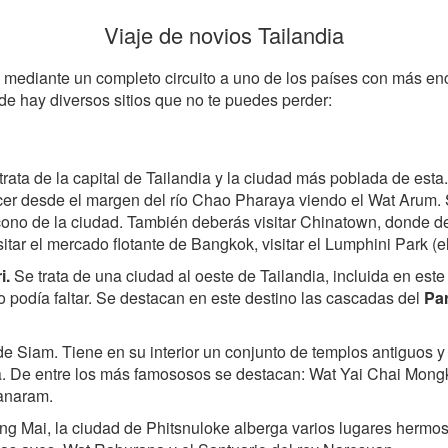
Viaje de novios Tailandia
 mediante un completo circuito a uno de los países con más enca
de hay diversos sitios que no te puedes perder:
rata de la capital de Tailandia y la ciudad más poblada de esta
ecer desde el margen del río Chao Pharaya viendo el Wat Arum. 
cono de la ciudad. También deberás visitar Chinatown, donde d
sitar el mercado flotante de Bangkok, visitar el Lumphini Park
i.
Se trata de una ciudad al oeste de Tailandia, incluida en este 
 podía faltar. Se destacan en este destino las cascadas del
Par
 de Siam. Tiene en su interior un conjunto de templos antiguos y
dia. De entre los más famososos se destacan: Wat Yai Chai Mong
anaram.
ng Mai, la ciudad de Phitsnuloke alberga varios lugares hermoso