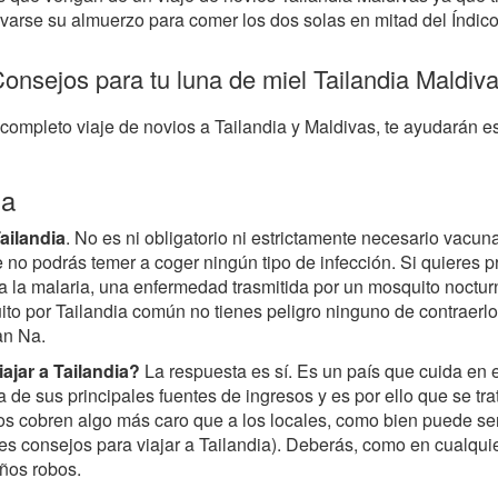
evarse su almuerzo para comer los dos solas en mitad del Índico
onsejos para tu luna de miel Tailandia Maldiv
y completo viaje de novios a Tailandia y Maldivas, te ayudarán e
ia
ailandia
. No es ni obligatorio ni estrictamente necesario vacun
 no podrás temer a coger ningún tipo de infección. Si quieres pr
a la malaria, una enfermedad trasmitida por un mosquito nocturno
uito por Tailandia común no tienes peligro ninguno de contraerl
an Na.
iajar a Tailandia?
La respuesta es sí. Es un país que cuida en es
 de sus principales fuentes de ingresos y es por ello que se tra
 os cobren algo más caro que a los locales, como bien puede ser
es consejos para viajar a Tailandia). Deberás, como en cualquie
ños robos.