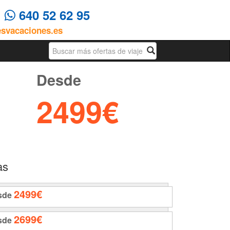
4
640 52 62 95
esvacaciones.es
Busqueda
Desde
2499€
as
2499€
sde
2699€
sde