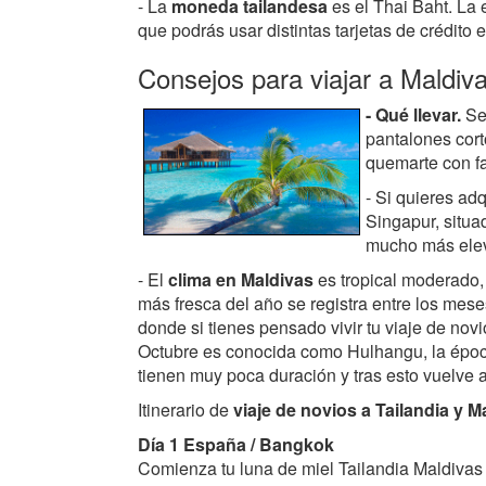
- La
moneda tailandesa
es el Thai Baht. La 
que podrás usar distintas tarjetas de crédito
Consejos para viajar a Maldiv
- Qué llevar.
Se 
pantalones corto
quemarte con fa
- Si quieres adq
Singapur, situa
mucho más ele
- El
clima en Maldivas
es tropical moderado,
más fresca del año se registra entre los mese
donde si tienes pensado vivir tu viaje de n
Octubre es conocida como Hulhangu, la época
tienen muy poca duración y tras esto vuelve 
Itinerario de
viaje de novios a Tailandia y M
Día 1 España / Bangkok
Comienza tu luna de miel Tailandia Maldivas