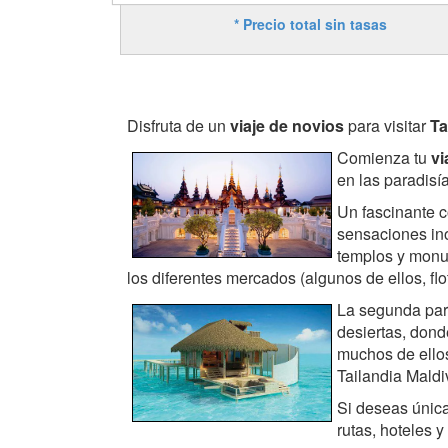
* Precio total sin tasas
Disfruta de un
viaje de novios
para visitar
Ta
Comienza tu
vi
en las paradis
Un fascinante c
sensaciones ino
templos y monum
los diferentes mercados (algunos de ellos, f
La segunda par
desiertas, dond
muchos de ellos
Tailandia Maldi
Si deseas úni
rutas, hoteles 