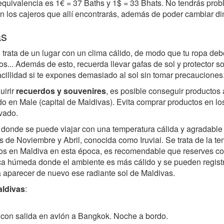
equivalencia es 1€ = 37 Baths y 1$ = 33 Bhats. No tendrás pro
 en los cajeros que allí encontrarás, además de poder cambiar di
as
trata de un lugar con un clima cálido, de modo que tu ropa debe
s... Además de esto, recuerda llevar gafas de sol y protector sol
cillidad si te expones demasiado al sol sin tomar precauciones
uirir
recuerdos y souvenires
, es posible conseguir productos
do en Male (capital de Maldivas). Evita comprar productos en lo
vado.
 donde se puede viajar con una temperatura cálida y agradable
s de Noviembre y Abril, conocida como Iruviai. Se trata de la t
ovios en Maldiva en esta época, es recomendable que reserves 
 húmeda donde el ambiente es más cálido y se pueden registra
a aparecer de nuevo ese radiante sol de Maldivas.
aldivas
:
 con salida en avión a Bangkok. Noche a bordo.