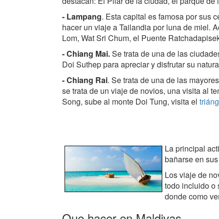
destacan: El Pilar de la ciudad, el parque de
- Lampang
. Esta capital es famosa por sus 
hacer un viaje a Tailandia por luna de miel
Lom, Wat Sri Chum, el Puente Ratchadapisek
- Chiang Mai.
Se trata de una de las ciudades
Doi Suthep para apreciar y disfrutar su natur
- Chiang Rai
. Se trata de una de las mayores
se trata de un viaje de novios, una visita al
Song, sube al monte Doi Tung, visita el
trián
La principal ac
bañarse en sus
Los viaje de no
todo incluido o
donde como verá
Que hacer en Maldivas