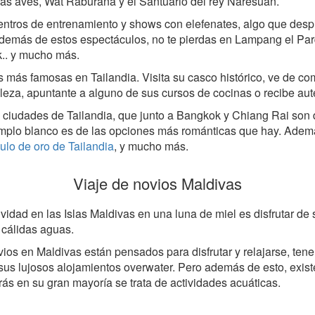
 las aves, Wat Raburana y el Santuario del rey Naresuan.
centros de entrenamiento y shows con elefenates, algo que despie
. Además de estos espectáculos, no te pierdas en Lampang el Pa
.. y mucho más.
 más famosas en Tailandia. Visita su casco histórico, ve de co
aleza, apuntante a alguno de sus cursos de cocinas o recibe aut
 ciudades de Tailandia, que junto a Bangkok y Chiang Rai son de
 templo blanco es de las opciones más románticas que hay. Adem
gulo de oro de Tailandia
, y mucho más.
Viaje de novios Maldivas
tividad en las Islas Maldivas en una luna de miel es disfrutar d
 cálidas aguas.
vios en Maldivas están pensados para disfrutar y relajarse, tene
 sus lujosos alojamientos overwater. Pero además de esto, exis
s en su gran mayoría se trata de actividades acuáticas.