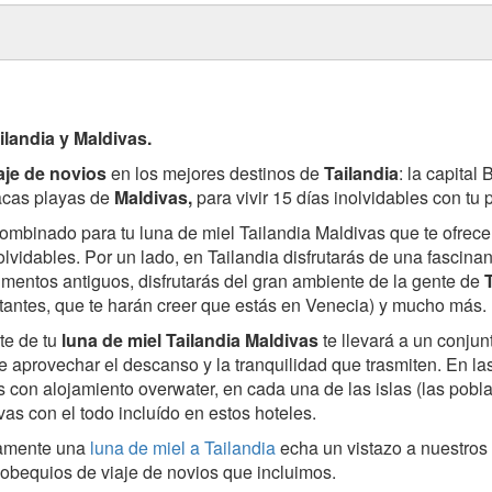
ilandia y Maldivas.
aje de novios
en los mejores destinos de
Tailandia
: la capital
íacas playas de
Maldivas,
para vivir 15 días inolvidables con tu 
ombinado para tu luna de miel Tailandia Maldivas que te ofrece
lvidables. Por un lado, en Tailandia disfrutarás de una fascinant
entos antiguos, disfrutarás del gran ambiente de la gente de
lotantes, que te harán creer que estás en Venecia) y mucho más.
te de tu
luna de miel Tailandia Maldivas
te llevará a un conjun
e aprovechar el descanso y la tranquilidad que trasmiten. En la
 con alojamiento overwater, en cada una de las islas (las pobla
vas con el todo incluído en estos hoteles.
camente una
luna de miel a Tailandia
echa un vistazo a nuestros 
y obequios de viaje de novios que incluimos.