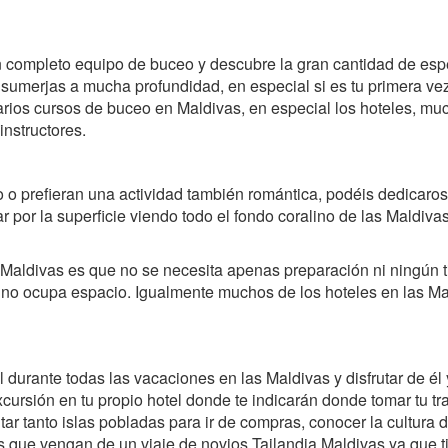
completo equipo de buceo y descubre la gran cantidad de espec
sumerjas a mucha profundidad, en especial si es tu primera ve
varios cursos de buceo en Maldivas, en especial los hoteles, mu
instructores.
 o prefieran una actividad también romántica, podéis dedicaros
r por la superficie viendo todo el fondo coralino de las Maldiva
s Maldivas es que no se necesita apenas preparación ni ningún t
i no ocupa espacio. Igualmente muchos de los hoteles en las Mal
urante todas las vacaciones en las Maldivas y disfrutar de él y
 excursión en tu propio hotel donde te indicarán donde tomar tu 
tar tanto islas pobladas para ir de compras, conocer la cultura de
os que vengan de un viaje de novios Tailandia Maldivas ya que 