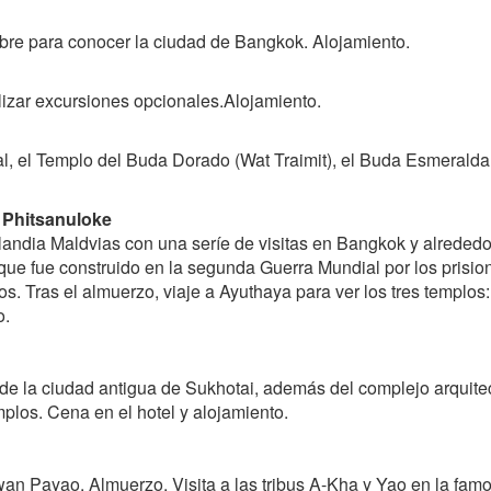
 libre para conocer la ciudad de Bangkok. Alojamiento.
alizar excursiones opcionales.Alojamiento.
al, el Templo del Buda Dorado (Wat Traimit), el Buda Esmerald
 Phitsanuloke
ilandia Maldvias con una seríe de visitas en Bangkok y alrededo
ue fue construido en la segunda Guerra Mundial por los prisione
s. Tras el almuerzo, viaje a Ayuthaya para ver los tres templ
o.
de la ciudad antigua de Sukhotai, además del complejo arquitec
mplos. Cena en el hotel y alojamiento.
n Payao. Almuerzo. Visita a las tribus A-Kha y Yao en la famos