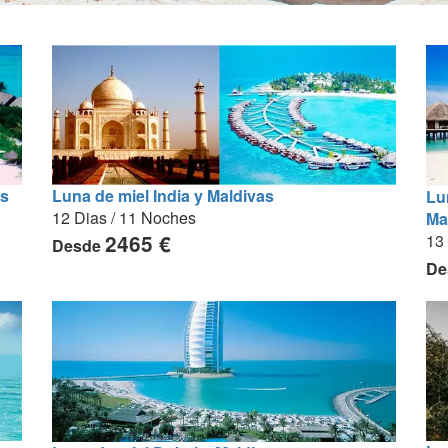
as
Luna de miel India y Maldivas
Lu
12 Dias / 11 Noches
Ma
13
2465 €
Desde
De