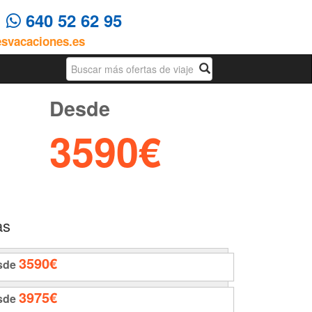
4
640 52 62 95
esvacaciones.es
Busqueda
Desde
3590€
as
3590€
sde
3975€
sde