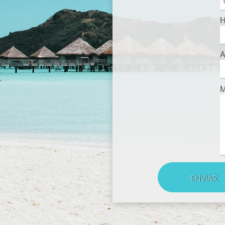
H
A
M