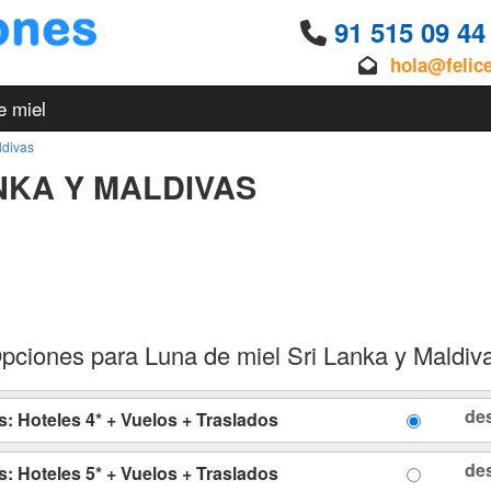
91 515 09 4
hola@felic
e miel
ldivas
NKA Y MALDIVAS
pciones para Luna de miel Sri Lanka y Maldiv
de
s: Hoteles 4* + Vuelos + Traslados
de
s: Hoteles 5* + Vuelos + Traslados