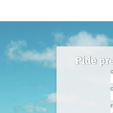
Pide pr
C
O
F