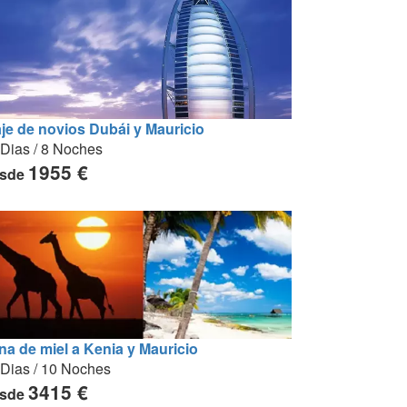
aje de novios Dubái y Mauricio
 Dias / 8 Noches
1955 €
sde
na de miel a Kenia y Mauricio
 Dias / 10 Noches
3415 €
sde