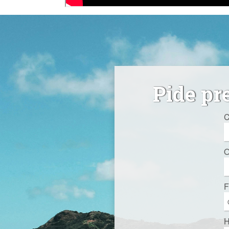
Pide pr
C
O
F
H