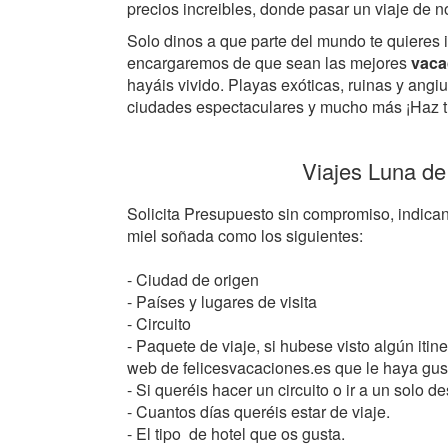
precios increibles, donde pasar un viaje de 
Solo dinos a que parte del mundo te quieres i
encargaremos de que sean las mejores
vaca
hayáis vivido. Playas exóticas, ruinas y ang
ciudades espectaculares y mucho más ¡Haz 
Viajes Luna de
Solicita Presupuesto sin compromiso, indican
miel soñada como los siguientes:
- Ciudad de origen
- Países y lugares de visita
- Circuito
- Paquete de viaje, si hubese visto algún itine
web de felicesvacaciones.es que le haya gu
- Si queréis hacer un circuito o ir a un solo de
- Cuantos días queréis estar de viaje.
- El tipo de hotel que os gusta.