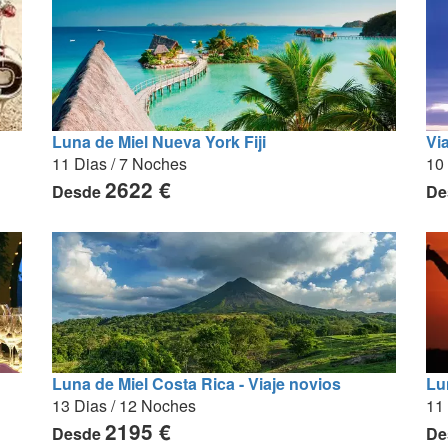
Vi
Luna de Miel Nueva York Fiji
10
11 Dias / 7 Noches
2622 €
De
Desde
Luna de Miel Costa Rica - Viaje novios
Lu
13 Dias / 12 Noches
11
2195 €
Desde
De