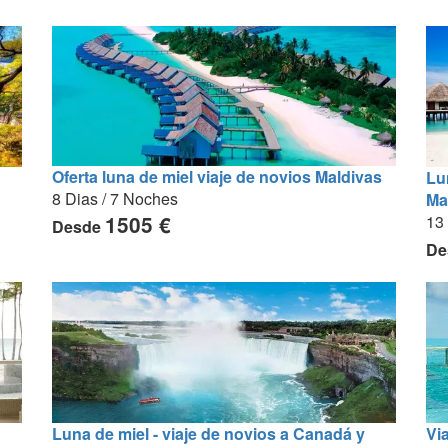
Oferta luna de miel viaje de novios Maldivas
Lu
8 Dias / 7 Noches
Ma
1505 €
13
Desde
De
Vi
Luna de miel - viaje de novios a Canadá y