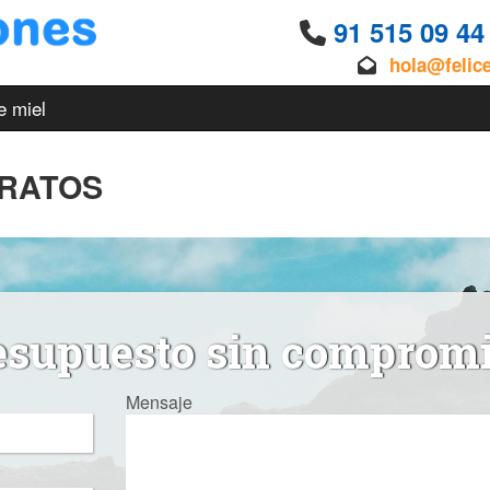
91 515 09 4
hola@felic
e miel
ARATOS
esupuesto sin comprom
Mensaje