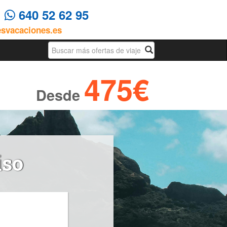
4
640 52 62 95
esvacaciones.es
Busqueda
475€
Desde
iso