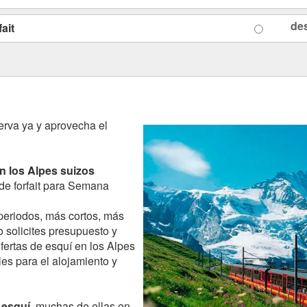
de
ait
erva ya y aprovecha el
en los Alpes suizos
de forfait para Semana
 periodos, más cortos, más
o solicites presupuesto y
fertas de esquí en los Alpes
es para el alojamiento y
 esquí
, muchas de ellas en