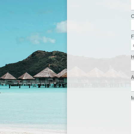
O
F
H
A
M