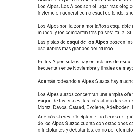
Los Alpes. Los Alpes son el lugar más elegid
invierno en general como esquí de fondo, snow
Los Alpes son la zona montañosa esquiable 
mundo, y los comparten tres países: Italia, Su
Las pistas de
esquí de los Alpes
poseen inst
esquiables más grandes del mundo.
En los Alpes suizos hay estaciones de esquí 
frecuentan entre Noviembre y finales de mayo 
Además rodeando a Alpes Suizos hay muchos 
Los Alpes suizos concentran una amplia
ofe
esquí
, de las cuales, las más afamadas son 
Moritz, Davos, Gstaad, Evolene, Adelboden, H
Además si eres principiante, no tienes de qué
de los Alpes Suizos cuenta con estaciones ca
principiantes y debutantes, como por ejemp