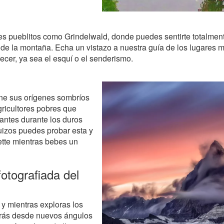
es pueblitos como Grindelwald, donde puedes sentirte totalment
io de la montaña. Echa un vistazo a nuestra guía de los lugare
recer, ya sea el esquí o el senderismo.
ene sus orígenes sombríos
gricultores pobres que
rantes durante los duros
uizos puedes probar esta y
ette mientras bebes un
otografiada del
y mientras exploras los
irás desde nuevos ángulos