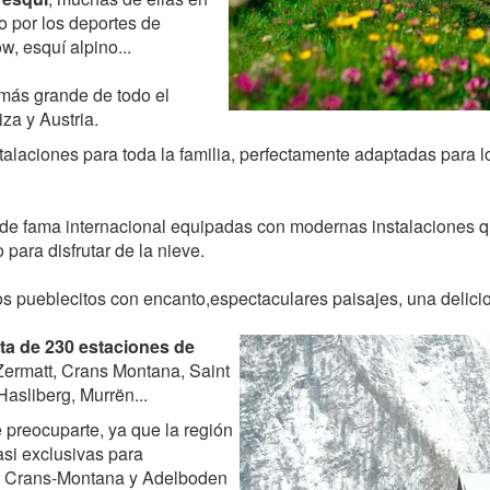
o por los deportes de
, esquí alpino...
más grande de todo el
iza y Austria.
alaciones para toda la familia, perfectamente adaptadas para 
de fama internacional equipadas con modernas instalaciones qu
para disfrutar de la nieve.
pueblecitos con encanto,espectaculares paisajes, una delicio
rta de 230 estaciones de
Zermatt, Crans Montana, Saint
asliberg, Murrën...
 preocuparte, ya que la región
si exclusivas para
lo Crans-Montana y Adelboden