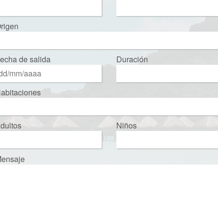
rigen
echa de salida
Duración
abitaciones
dultos
Niños
ensaje