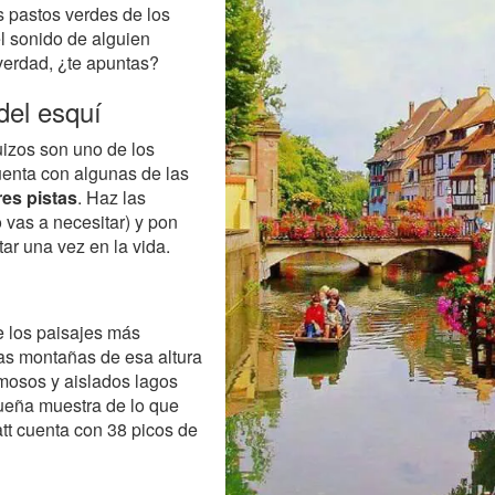
 pastos verdes de los
l sonido de alguien
 verdad, ¿te apuntas?
del esquí
izos son uno de los
uenta con algunas de las
es pistas
. Haz las
o vas a necesitar) y pon
tar una vez en la vida.
e los paisajes más
as montañas de esa altura
ermosos y aislados lagos
ueña muestra de lo que
tt cuenta con 38 picos de