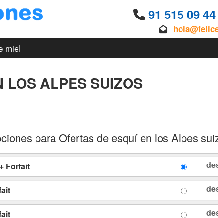
91 515 09 4
hola@felic
e miel
N LOS ALPES SUIZOS
ciones para Ofertas de esquí en los Alpes sui
de
 Forfait
de
ait
de
ait