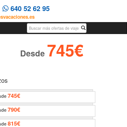
4
640 52 62 95
esvacaciones.es
Busqueda
745€
Desde
zos
745€
sde
790€
sde
815€
sde