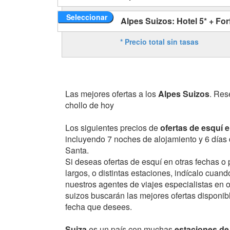
Seleccionar
Alpes Suizos: Hotel 5* + Forf
* Precio total sin tasas
Las mejores ofertas a los
Alpes Suizos
. Res
chollo de hoy
Los siguientes precios de
ofertas de esquí 
incluyendo 7 noches de alojamiento y 6 días 
Santa.
Si deseas ofertas de esquí en otras fechas o
largos, o distintas estaciones, indícalo cuand
nuestros agentes de viajes especialistas en o
suizos buscarán las mejores ofertas disponibl
fecha que desees.
Suiza
es un país con muchas
estaciones de