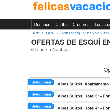
Destinos
Caribe
Cruceros
Lunas d
>
>
Inicio
Suiza
Ofertas de esquí en los Alpes suizos
OFERTAS DE ESQUÍ E
6 Dias / 5 Noches
Op
Seleccionar
Alpes Suizos: Apartamento +
Seleccionar
Alpes Suizos: Hotel 3* + Forf
Seleccionar
Alpes Suizos: Hotel 4* + Forf