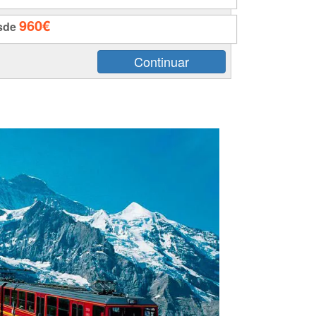
960€
sde