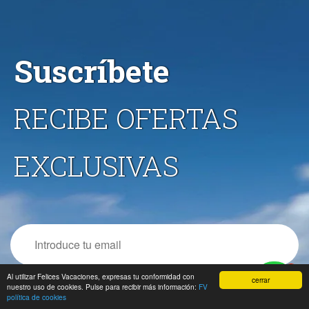
Suscríbete
RECIBE OFERTAS
EXCLUSIVAS
Email
1
Al utilizar Felices Vacaciones, expresas tu conformidad con
cerrar
nuestro uso de cookies. Pulse para recibir más información:
FV
política de cookies