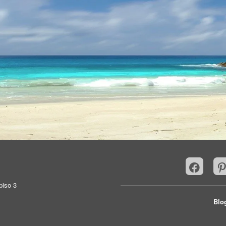
piso 3
Blo