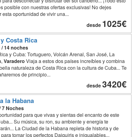
o para desconectar y disfrutar del sol caribeño... ¡Todo esto
s posible con nuestras ofertas exclusivas! No dejes
 esta oportunidad de vivir una...
1025€
desde
y Costa Rica
s / 14 noches
ica y Cuba: Tortuguero, Volcán Arenal, San José, La
a,
Varadero
Viaja a estos dos países increíbles y combina
bella naturaleza de Costa Rica con la cultura de Cuba... Te
aremos de principio...
3420€
desde
 a la Habana
 / 7 Noches
portunidad para que vivas y sientas del encanto de este
Cuba... Su música, su ron, su ambiente y energía te
rán... La Ciudad de la Habana repleta de historia y de
 para tomar los perfectos Daiquiris e inigualables...