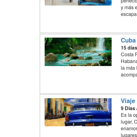
perfect
y más e
escapar
Cuba 
15 día
Costa R
Haban
la más 
acompañ
Viaje
9 Dias
Es la o
lugar, 
enamora
lugares