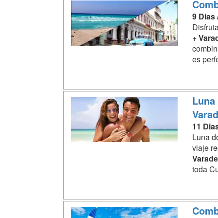
Comb
9 Dias
Disfrut
+
Vara
combin
es perf
Luna 
Varad
11 Dia
Luna de
viaje r
Varade
toda Cu
Comb