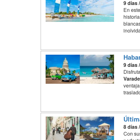
9 días 
En este
histori
blanca
inolvid
Haban
9 días 
Disfrut
Varade
ventaja
traslad
Últim
8 días 
Con sus