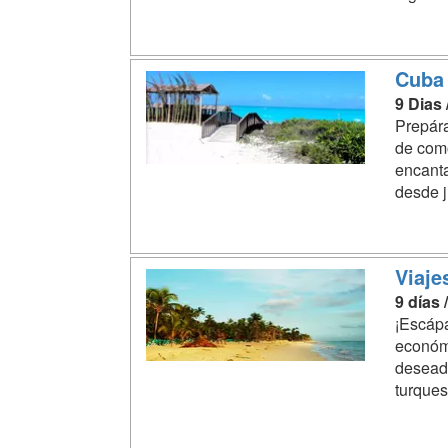
Cuba 
9 Dias
Prepára
de como
encanta
desde j
Viaje
9 días 
¡Escápa
económi
deseado
turques