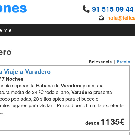
91 515 09 4
hola@felic
e miel
ero
Relevancia
|
Precio
a Viaje a Varadero
 / 7 Noches
tancia separan la Habana de
Varadero
y con una
tura media de 24 ºC todo el año,
Varadero
presenta
poco pobladas, 23 sitios aptos para el buceo e
antes lugares para visitar... Por su buen clima, la excelente
..
1135€
desde