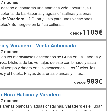
/ 7 noches
 destino encontrarás una animada vida nocturna, su
a colonial de La Habana, y aguas cristalinas y arenas
s de
Varadero
... ? Cuba ¿Listo para unas vacaciones
ables? Sumérgete en la rica cultura...
1105€
desde
a y Varadero - Venta Anticipada
/ 7 noches
a en los maravillosos escenarios de Cuba en La Habana y
ro
... Disfruta de las ventajas de este combinado y saca
 al tiempo y dinero en tus vacaciones... Los Vuelos, los
os y el hotel... Playas de arenas blancas y finas...
983€
desde
a Hora Habana y Varadero
/ 7 noches
 arenas blancas y aguas cristalinas,
Varadero
es el lugar