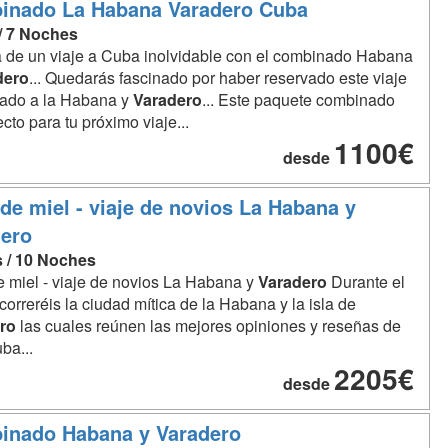
inado La Habana Varadero Cuba
 / 7 Noches
a de un viaje a Cuba inolvidable con el combinado Habana
dero
... Quedarás fascinado por haber reservado este viaje
ado a la Habana y
Varadero
... Este paquete combinado
ecto para tu próximo viaje...
1100€
desde
de miel - viaje de novios La Habana y
ero
s / 10 Noches
 miel - viaje de novios La Habana y
Varadero
Durante el
ecorreréis la ciudad mítica de la Habana y la isla de
ro
las cuales reúnen las mejores opiniones y reseñas de
ba...
2205€
desde
inado Habana y Varadero