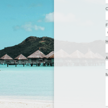
O
F
H
A
M