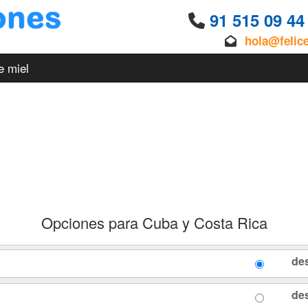
91 515 09 4
hola@felic
e miel
Opciones para Cuba y Costa Rica
de
de