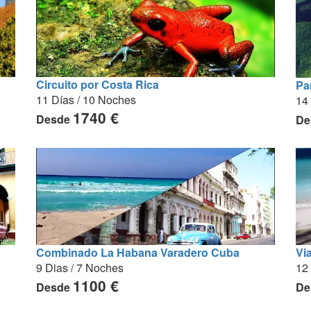
Circuito por Costa Rica
Pa
11 Días / 10 Noches
14
1740 €
Desde
De
Vi
Combinado La Habana Varadero Cuba
12
9 Dias / 7 Noches
1100 €
De
Desde