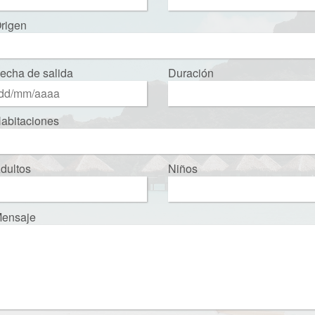
rigen
echa de salida
Duración
abitaciones
dultos
Niños
ensaje