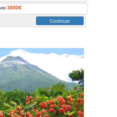
3850€
sde