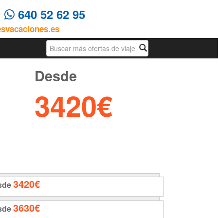
4
640 52 62 95
esvacaciones.es
Busqueda
Desde
3420€
3420€
sde
3630€
sde