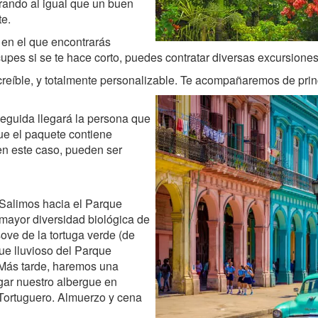
erando al igual que un buen
te.
, en el que encontrarás
upes si se te hace corto, puedes contratar diversas excursiones
creíble, y totalmente personalizable. Te acompañaremos de princi
seguida llegará la persona que
e el paquete contiene
 en este caso, pueden ser
 Salimos hacia el Parque
mayor diversidad biológica de
ove de la tortuga verde (de
que lluvioso del Parque
 Más tarde, haremos una
egar nuestro albergue en
e Tortuguero. Almuerzo y cena