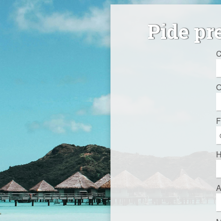
Pide pr
C
O
F
H
A