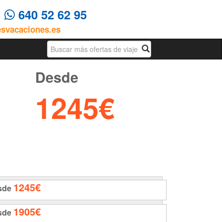
4
640 52 62 95
esvacaciones.es
Busqueda
Desde
1245€
1245€
sde
1905€
sde