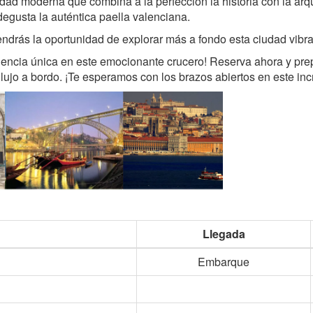
udad moderna que combina a la perfección la historia con la arq
degusta la auténtica paella valenciana.
drás la oportunidad de explorar más a fondo esta ciudad vibrant
riencia única en este emocionante crucero! Reserva ahora y pre
y lujo a bordo. ¡Te esperamos con los brazos abiertos en este inc
Llegada
Embarque