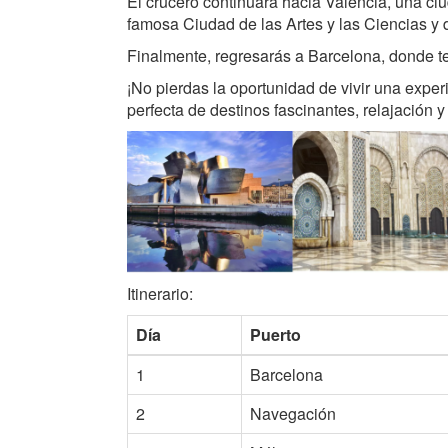
El crucero continuará hacia Valencia, una ci
famosa Ciudad de las Artes y las Ciencias y 
Finalmente, regresarás a Barcelona, donde ten
¡No pierdas la oportunidad de vivir una expe
perfecta de destinos fascinantes, relajación 
Itinerario:
Día
Puerto
1
Barcelona
2
Navegación