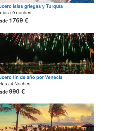
ucero islas griegas y Turquía
días / 9 noches
1769 €
sde
ucero fin de año por Venecia
ias / 4 Noches
990 €
sde