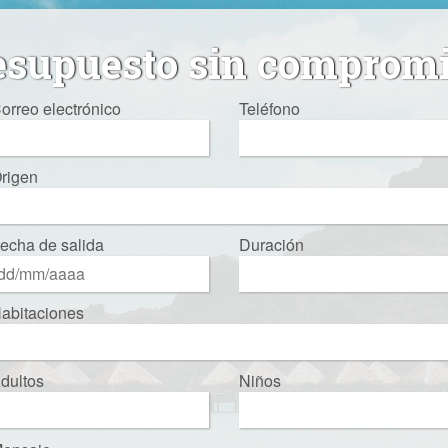
esupuesto sin comprom
orreo electrónico
Teléfono
rigen
echa de salida
Duración
abitaciones
dultos
Niños