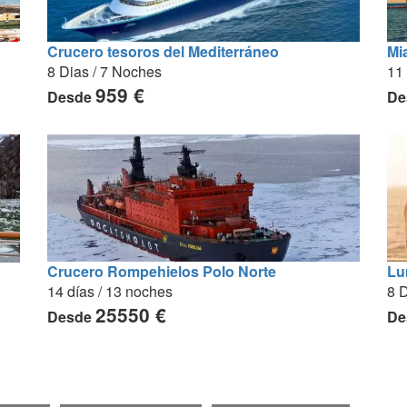
Crucero tesoros del Mediterráneo
Mi
8 Dias / 7 Noches
11 
959 €
Desde
De
Crucero Rompehielos Polo Norte
Lu
14 días / 13 noches
8 D
25550 €
Desde
De