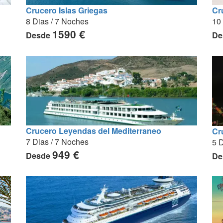
Cr
Crucero Islas Griegas
10 
8 Dias / 7 Noches
1590 €
De
Desde
Crucero Leyendas del Mediterraneo
Cr
7 Dias / 7 Noches
5 D
949 €
Desde
De