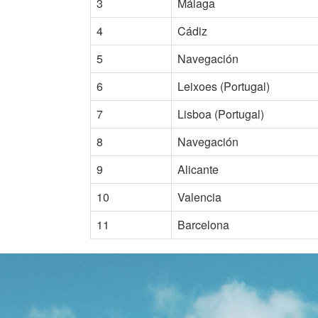
3
Málaga
4
Cádiz
5
Navegación
6
Leixoes (Portugal)
7
Lisboa (Portugal)
8
Navegación
9
Alicante
10
Valencia
11
Barcelona