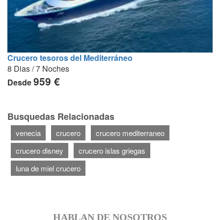
Crucero tesoros del Mediterráneo
8 Dias / 7 Noches
959 €
Desde
Busquedas Relacionadas
venecia
crucero
crucero mediterraneo
crucero disney
crucero islas griegas
luna de miel crucero
HABLAN DE NOSOTROS