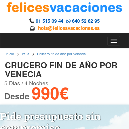
91 515 09 44
640 52 62 95
hola@felicesvacaciones.es
Toggle 
>
>
Inicio
Italia
Crucero fin de año por Venecia
CRUCERO FIN DE AÑO POR
VENECIA
5 Dias / 4 Noches
990€
Desde
Pide presupuesto sin
compromiso