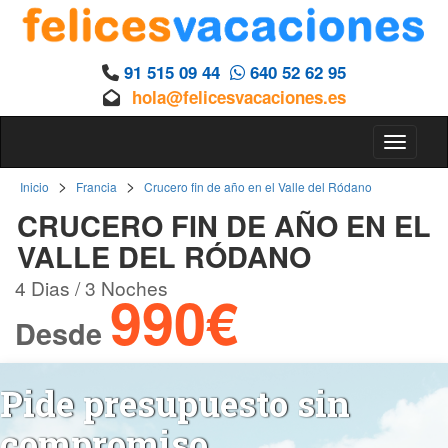
91 515 09 44
640 52 62 95
hola@felicesvacaciones.es
Toggle 
>
>
Inicio
Francia
Crucero fin de año en el Valle del Ródano
CRUCERO FIN DE AÑO EN EL
VALLE DEL RÓDANO
4 Dias / 3 Noches
990€
Desde
Pide presupuesto sin
compromiso