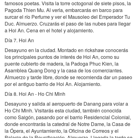
famosos poetas. Visita la torre octogonal de siete pisos, la
Pagoda Thien Mu. Al verla, embarcarás en barco para
surcar el río Perfume y ver el Mausoleo del Emperador Tu
Duc. Almuerzo. Cruzarás el paso de las nubes para llegar
a Hoi An. Cena en el hotel y alojamiento.
Día 7. Hoi An
Desayuno en la ciudad. Montado en rickshaw conocerás
los principales puntos de interés de Hoi An, como su
puente cubierto de madera, la Padoga Phuc Kien, la
Asamblea Quang Dong y la casa de los comerciantes.
Almuerzo y tarde libre, donde se recomienda dar un paseo
por el antiguo barrio de Hoi An. Alojamiento.
Día 8. Hoi An - Ho Chi Minh
Desayuno y salida al aeropuerto de Danang para volar a
Ho Chi Minh. Visitarás esta ciudad, también conocida
como Saigón, pasando por el barrio Residencial Colonial,
donde encontrarás la catedral de Notre Dame, la Casa de
la Ópera, el Ayuntamiento, la Oficina de Correos y el
Palacio de la Reunificación. Almuerzo. Llegada la tarde se