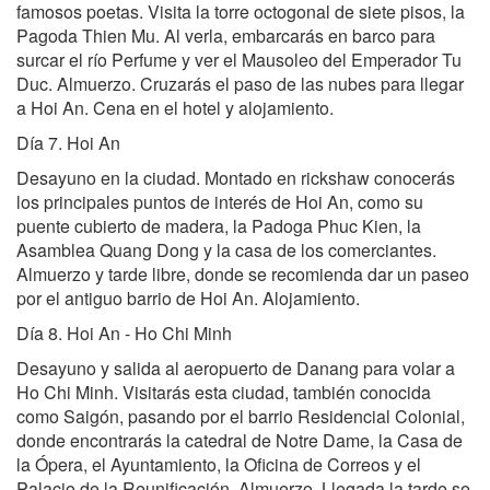
famosos poetas. Visita la torre octogonal de siete pisos, la
Pagoda Thien Mu. Al verla, embarcarás en barco para
surcar el río Perfume y ver el Mausoleo del Emperador Tu
Duc. Almuerzo. Cruzarás el paso de las nubes para llegar
a Hoi An. Cena en el hotel y alojamiento.
Día 7. Hoi An
Desayuno en la ciudad. Montado en rickshaw conocerás
los principales puntos de interés de Hoi An, como su
puente cubierto de madera, la Padoga Phuc Kien, la
Asamblea Quang Dong y la casa de los comerciantes.
Almuerzo y tarde libre, donde se recomienda dar un paseo
por el antiguo barrio de Hoi An. Alojamiento.
Día 8. Hoi An - Ho Chi Minh
Desayuno y salida al aeropuerto de Danang para volar a
Ho Chi Minh. Visitarás esta ciudad, también conocida
como Saigón, pasando por el barrio Residencial Colonial,
donde encontrarás la catedral de Notre Dame, la Casa de
la Ópera, el Ayuntamiento, la Oficina de Correos y el
Palacio de la Reunificación. Almuerzo. Llegada la tarde se