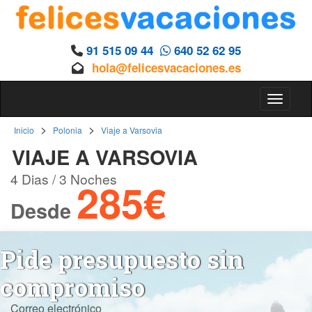
91 515 09 44
640 52 62 95
hola@felicesvacaciones.es
Toggle 
>
>
Inicio
Polonia
Viaje a Varsovia
VIAJE A VARSOVIA
4 Dias / 3 Noches
285€
Desde
Pide presupuesto sin
compromiso
Correo electrónico