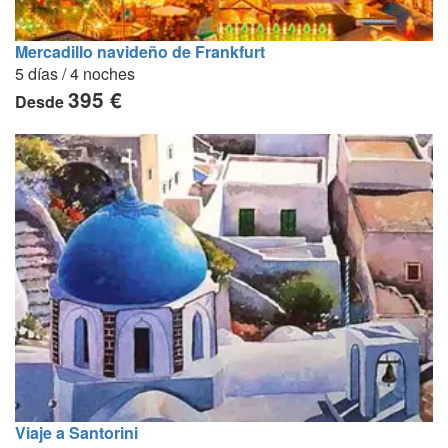
Mercadillo navideño de Frankfurt
5 días / 4 noches
395 €
Desde
Viaje a Santorini