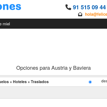
91 515 09 4
hola@felic
e miel
Opciones para Austria y Baviera
de
uelos + Hoteles + Traslados