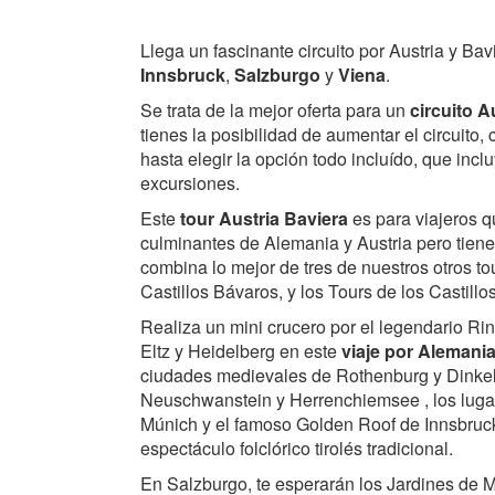
Llega un fascinante circuito por Austria y Ba
Innsbruck
,
Salzburgo
y
Viena
.
Se trata de la mejor oferta para un
circuito A
tienes la posibilidad de aumentar el circuito,
hasta elegir la opción todo incluído, que in
excursiones.
Este
tour Austria Baviera
es para viajeros q
culminantes de Alemania y Austria pero tiene
combina lo mejor de tres de nuestros otros tour
Castillos Bávaros, y los Tours de los Castillo
Realiza un mini crucero por el legendario Rin 
Eltz y Heidelberg en este
viaje por Alemania
ciudades medievales de Rothenburg y Dinkels
Neuschwanstein y Herrenchiemsee , los lug
Múnich y el famoso Golden Roof de Innsbruck
espectáculo folclórico tirolés tradicional.
En Salzburgo, te esperarán los Jardines de Mi