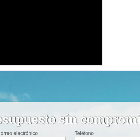
esupuesto sin comprom
orreo electrónico
Teléfono