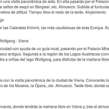
n una visita panorámica de esta. En ella pasarás por el Palacio 
de saltos de esquí en Bergisel..etc. Almuerzo. Subida al funicula
os de altitud. Tiempo libre el resto de la tarde. Alojamiento.
rgo
 las Cataratas Krimml, las más caudelosas de toda Europa. Alm
 Wolfgang - Viena
ciudad con ayuda de un guía local, pasando por el Palacio Mirab
 casco antiguo. Seguirás a la región de los Lagos Austríacos (
 a orillas del lago Wolfgang, para disfrutar de la mañana libr
ra con la visita panorámica de la ciudad de Viena. Conocerás 
io de los Museos, la Ópera,..etc. Almuerzo. Tarde libre, donde 
Alemania, donde tendrás la mañana libre en Viena y, tras el almu