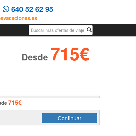
4
640 52 62 95
esvacaciones.es
Busqueda
715€
Desde
715€
sde