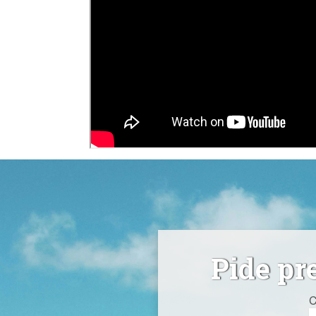
Pide pr
C