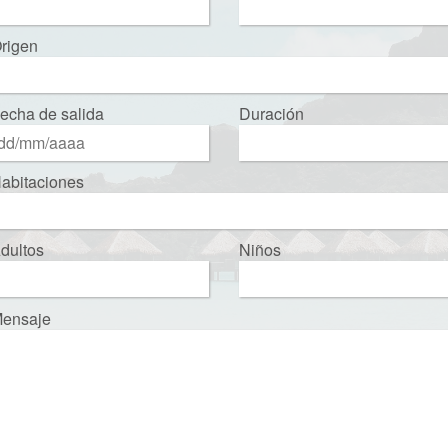
rigen
echa de salida
Duración
abitaciones
dultos
Niños
ensaje