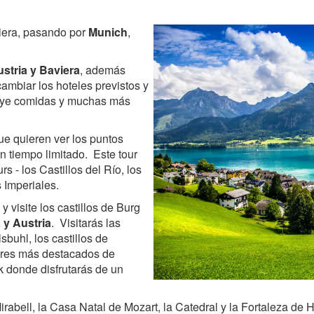
viera, pasando por
Munich
,
ustria y Baviera
, además
 cambiar los hoteles previstos y
cluye comidas y muchas más
ue quieren ver los puntos
n tiempo limitado. Este tour
s - los Castillos del Río, los
s Imperiales.
y visite los castillos de Burg
 y Austria
. Visitarás las
buhl, los castillos de
ares más destacados de
 donde disfrutarás de un
rabell, la Casa Natal de Mozart, la Catedral y la Fortaleza de 