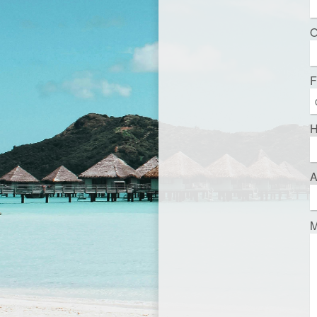
O
F
H
A
M