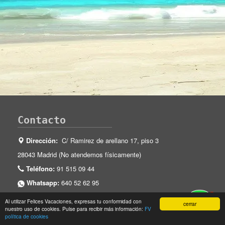
Contacto
Dirección:
C/ Ramirez de arellano 17, piso 3
28043 Madrid (No atendemos físicamente)
Teléfono:
91 515 09 44
Whatsapp:
640 52 62 95
e-mail:
hola@felicesvacaciones.es
1
Al utilizar Felices Vacaciones, expresas tu conformidad con
cerrar
nuestro uso de cookies. Pulse para recibir más información:
FV
Agencia de viajes online
política de cookies