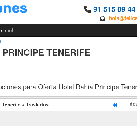
91 515 09 4
hola@felic
e miel
e
 PRINCIPE TENERIFE
ciones para Oferta Hotel Bahia Principe Tener
de
 Tenerife + Traslados