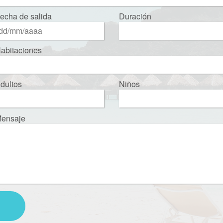
echa de salida
Duración
abitaciones
dultos
Niños
ensaje