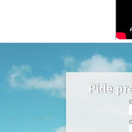
Pide pr
C
O