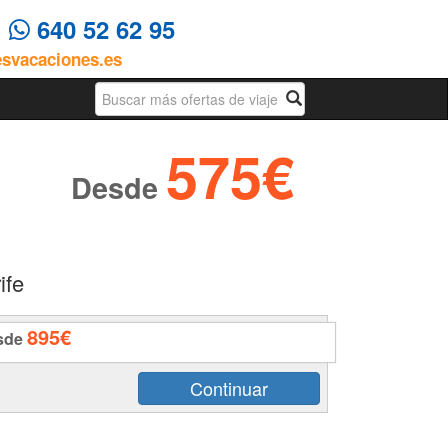
4
640 52 62 95
esvacaciones.es
Busqueda
575€
Desde
ife
895€
sde