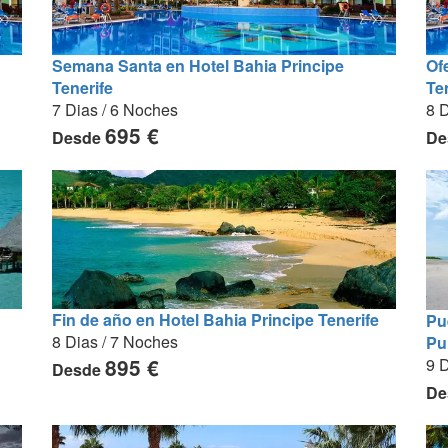
Semana Santa en Hotel Bahia Principe
Of
Tenerife
Te
7 Dias / 6 Noches
8 D
695 €
Desde
De
Fin de año en Hotel Bahia Principe Tenerife
Pu
8 Dias / 7 Noches
Pu
9 D
895 €
Desde
De