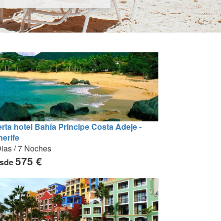
erta hotel Bahía Principe Costa Adeje -
nerife
ias / 7 Noches
575 €
sde