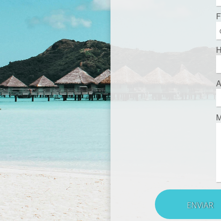
F
H
A
M