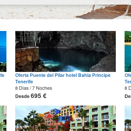
Of
fe
Oferta Puente del Pilar hotel Bahia Principe
Te
Tenerife
8 D
8 Dias / 7 Noches
695 €
De
Desde