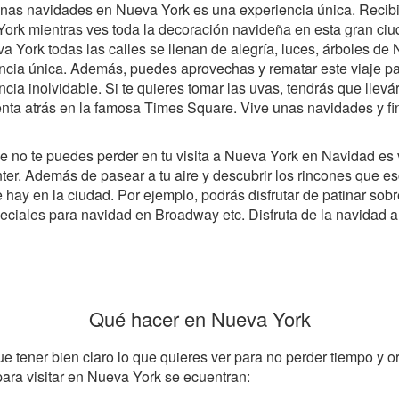
nas navidades en Nueva York es una experiencia única. Recibir
ork mientras ves toda la decoración navideña en esta gran ciuda
a York todas las calles se llenan de alegría, luces, árboles de 
ncia única. Además, puedes aprovechas y rematar este viaje p
ncia inolvidable. Si te quieres tomar las uvas, tendrás que llev
nta atrás en la famosa Times Square. Vive unas navidades y fi
e no te puedes perder en tu visita a Nueva York en Navidad es 
nter. Además de pasear a tu aire y descubrir los rincones que 
y en la ciudad. Por ejemplo, podrás disfrutar de patinar sobre 
eciales para navidad en Broadway etc. Disfruta de la navidad a
Qué hacer en Nueva York
 tener bien claro lo que quieres ver para no perder tiempo y or
para visitar en Nueva York se ecuentran: