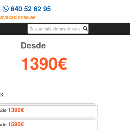
4
640 52 62 95
esvacaciones.es
Busqueda
Desde
1390€
rk
1390€
sde
1590€
sde