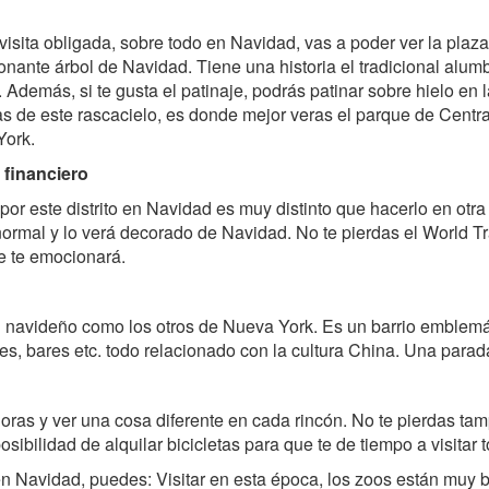
visita obligada, sobre todo en Navidad, vas a poder ver la plaz
onante árbol de Navidad. Tiene una historia el tradicional alum
. Además, si te gusta el patinaje, podrás patinar sobre hielo e
tas de este rascacielo, es donde mejor veras el parque de Centr
York.
o financiero
por este distrito en Navidad es muy distinto que hacerlo en ot
normal y lo verá decorado de Navidad. No te pierdas el World T
ue te emocionará.
an navideño como los otros de Nueva York. Es un barrio emblem
s, bares etc. todo relacionado con la cultura China. Una parada
oras y ver una cosa diferente en cada rincón. No te pierdas ta
sibilidad de alquilar bicicletas para que te de tiempo a visitar 
 en Navidad, puedes: Visitar en esta época, los zoos están muy