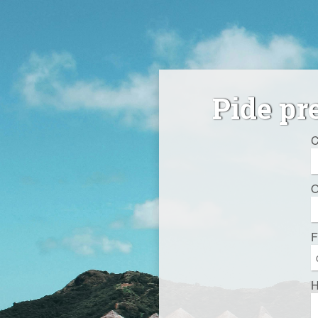
Pide pr
C
O
F
H