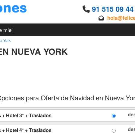
91 515 09 4
hola@felic
e miel
a York
EN NUEVA YORK
pciones para Oferta de Navidad en Nueva Yo
de
+ Hotel 3* + Traslados
de
+ Hotel 4* + Traslados