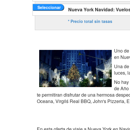
Seleccionar
Nueva York Navidad: Vuelos 
* Precio total sin tasas
Uno de 
en Nuev
Una de 
luces, 
No hay 
de Año 
te permitiran disfrutar de una hermosa desp
Oceana, Virgilś Real BBQ, John's Pizzeria, 
En esta oferta de viaje a Nueva York en Navi