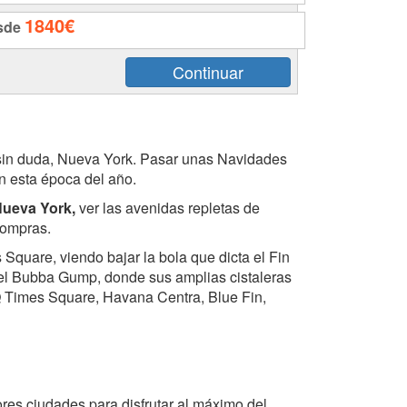
1840€
sde
 sin duda, Nueva York. Pasar unas Navidades
n esta época del año.
Nueva York,
ver las avenidas repletas de
 compras.
quare, viendo bajar la bola que dicta el Fin
el Bubba Gump, donde sus amplias cistaleras
Q Times Square, Havana Centra, Blue Fin,
res ciudades para disfrutar al máximo del