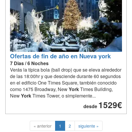
Ofertas de fin de año en Nueva york
7 Dias / 6 Noches
Verás la típica bola (ball drop) que se eleva alrededor
de las 18:00hr y que desciende durante 60 segundos
en el edificio One Times Square, también conocido
como 1475 Broadway, New
York
Times Building,
New
York
Times Tower, o simplemente...
1529€
desde
« anterior
1
2
siguiente »