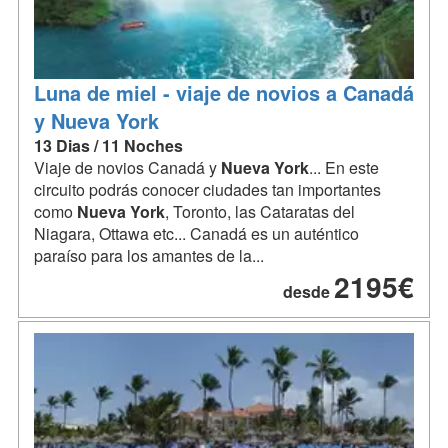
Luna de miel - viaje de novios a Canadá
y Nueva York
13 Dias / 11 Noches
Viaje de novios Canadá y
Nueva
York
... En este
circuito podrás conocer ciudades tan importantes
como
Nueva
York
, Toronto, las Cataratas del
Niagara, Ottawa etc... Canadá es un auténtico
paraíso para los amantes de la...
2195€
desde