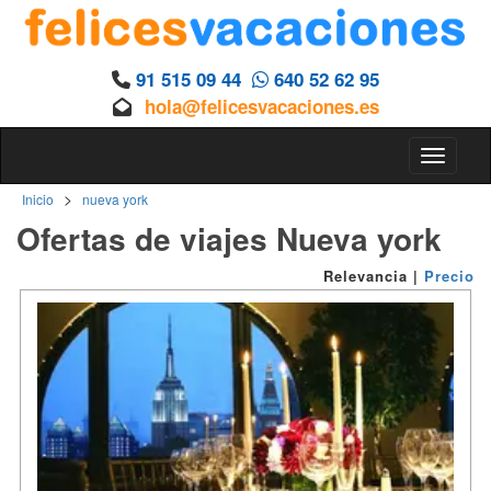
91 515 09 44
640 52 62 95
hola@felicesvacaciones.es
Toggle n
>
Inicio
nueva york
Ofertas de viajes Nueva york
Relevancia
|
Precio