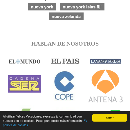
nueva york
nueva york islas fiji
nueva zelanda
HABLAN DE NOSOTROS
1
Al utilizar Felices Vacaciones, expresas tu conformidad con
cerrar
nuestro uso de cookies. Pulse para recibir más información:
FV
política de cookies