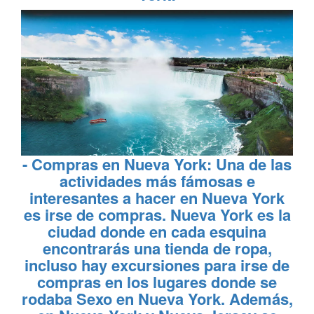
-
Compras en Nueva York
: Una de las
actividades más fámosas e
interesantes a
hacer en Nueva York
es irse de compras. Nueva York es la
ciudad donde en cada esquina
encontrarás una tienda de ropa,
incluso hay excursiones para irse de
compras en los lugares donde se
rodaba Sexo en Nueva York. Además,