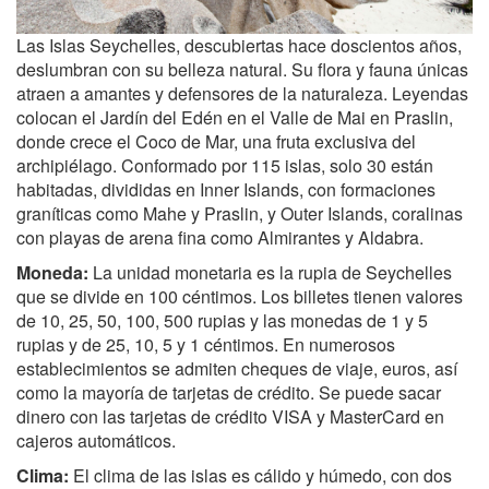
Las Islas Seychelles, descubiertas hace doscientos años,
deslumbran con su belleza natural. Su flora y fauna únicas
atraen a amantes y defensores de la naturaleza. Leyendas
colocan el Jardín del Edén en el Valle de Mai en Praslin,
donde crece el Coco de Mar, una fruta exclusiva del
archipiélago. Conformado por 115 islas, solo 30 están
habitadas, divididas en Inner Islands, con formaciones
graníticas como Mahe y Praslin, y Outer Islands, coralinas
con playas de arena fina como Almirantes y Aldabra.
Moneda:
La unidad monetaria es la rupia de Seychelles
que se divide en 100 céntimos. Los billetes tienen valores
de 10, 25, 50, 100, 500 rupias y las monedas de 1 y 5
rupias y de 25, 10, 5 y 1 céntimos. En numerosos
establecimientos se admiten cheques de viaje, euros, así
como la mayoría de tarjetas de crédito. Se puede sacar
dinero con las tarjetas de crédito VISA y MasterCard en
cajeros automáticos.
Clima:
El clima de las islas es cálido y húmedo, con dos